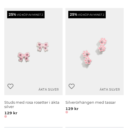
25%
25%
VID KÖP AV MINST 2
VID KÖP AV MINST 2
ÄKTA SILVER
ÄKTA SILVER
Studs med rosa rosetter i äkta
Silverörhängen med tassar
silver
129 kr
129 kr