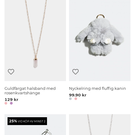
Guldfärgat halsband med
Nyckelring med fluffig kanin
rosenkvartshänge
99.90 kr
129 kr
25%
VID KÖP AV MINST 2