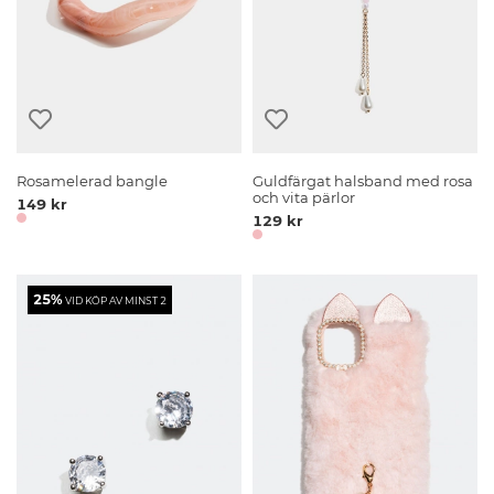
Rosamelerad bangle
Guldfärgat halsband med rosa
och vita pärlor
149 kr
129 kr
25%
VID KÖP AV MINST 2