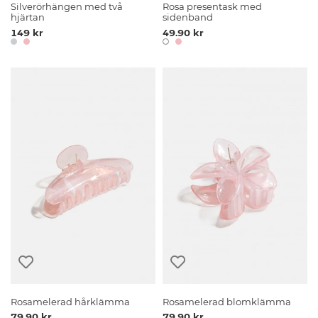
Silverörhängen med två
Rosa presentask med
hjärtan
sidenband
149 kr
49.90 kr
Rosamelerad hårklämma
Rosamelerad blomklämma
79.90 kr
79.90 kr