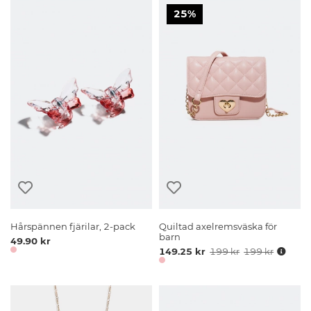
25%
Hårspännen fjärilar, 2-pack
Quiltad axelremsväska för
barn
49.90 kr
149.25 kr
199 kr
199 kr