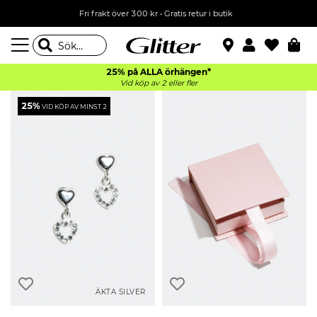
Fri frakt över 300 kr
•
Gratis retur i butik
25% på ALLA
örhängen*
Vid köp av 2 eller fler
25%
VID KÖP AV MINST 2
ÄKTA SILVER