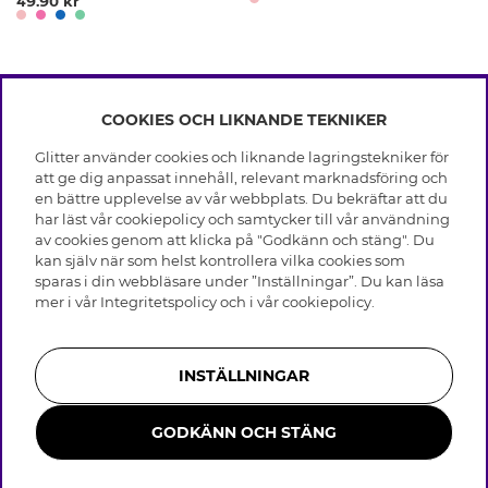
49.90 kr
COOKIES OCH LIKNANDE TEKNIKER
INFO
Glitter använder cookies och liknande lagringstekniker för
Leverans
att ge dig anpassat innehåll, relevant marknadsföring och
OM GLITTER
Villkor
en bättre upplevelse av vår webbplats. Du bekräftar att du
Integritetspolicy
har läst vår cookiepolicy och samtycker till vår användning
Black Friday
Cookies
av cookies genom att klicka på "Godkänn och stäng". Du
HJÄLP
Våra butiker
kan själv när som helst kontrollera vilka cookies som
Medlemsvillkor
Varumärken
sparas i din webbläsare under ”Inställningar”. Du kan läsa
Vanliga frågor
Jobba hos Glitter
Företagshistoria
mer i vår
Integritetspolicy
och i vår
cookiepolicy
.
Kundservice
Återkallelse
Hållbarhet
Retur & Ångra Köp
Presentkortssaldo
Visselblåsning
Skötselråd äkta silver
Bli medlem
Press & Samarbeten
INSTÄLLNINGAR
Skötselråd skinnhandskar
Storleksguide för ringar
GODKÄNN OCH STÄNG
Smycken i rostfritt stål