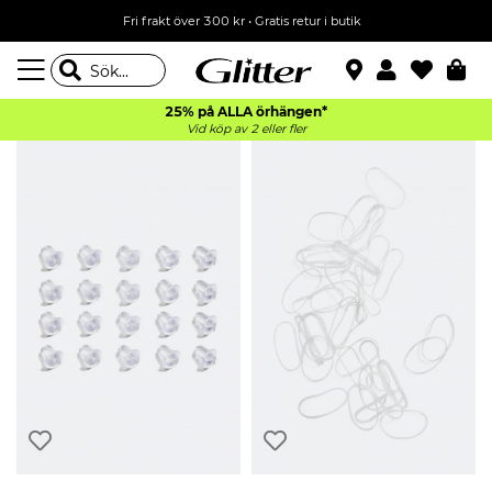
Fri frakt över 300 kr
•
Gratis retur i butik
25% på ALLA
örhängen*
Vid köp av 2 eller fler