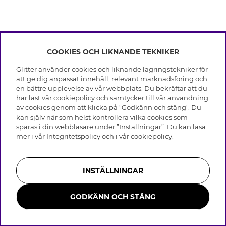
COOKIES OCH LIKNANDE TEKNIKER
INFO
Glitter använder cookies och liknande lagringstekniker för
Leverans
att ge dig anpassat innehåll, relevant marknadsföring och
OM GLITTER
Villkor
en bättre upplevelse av vår webbplats. Du bekräftar att du
Integritetspolicy
har läst vår cookiepolicy och samtycker till vår användning
Black Friday
Cookies
av cookies genom att klicka på "Godkänn och stäng". Du
HJÄLP
Våra butiker
kan själv när som helst kontrollera vilka cookies som
Medlemsvillkor
Varumärken
sparas i din webbläsare under ”Inställningar”. Du kan läsa
Vanliga frågor
Jobba hos Glitter
Företagshistoria
mer i vår
Integritetspolicy
och i vår
cookiepolicy
.
Kundservice
Återkallelse
Hållbarhet
Retur & Ångra Köp
Presentkortssaldo
Visselblåsning
Skötselråd äkta silver
Bli medlem
Press & Samarbeten
INSTÄLLNINGAR
Skötselråd skinnhandskar
Storleksguide för ringar
GODKÄNN OCH STÄNG
Smycken i rostfritt stål