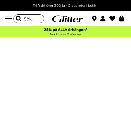
Fri frakt över 300 kr
•
Gratis retur i butik
25% på ALLA
örhängen*
Vid köp av 2 eller fler