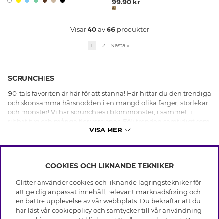
99.90 kr
Visar
40
av
66
produkter
1
2
Nästa
»
SCRUNCHIES
90-tals favoriten är här för att stanna! Här hittar du den trendiga
och skonsamma hårsnodden i en mängd olika färger, storlekar
och mönster! Vi har scrunchies i blommönster, i sammet, i
ribbat tyg och många fler versioner. Följ trenden samtidigt som
VISA MER
du är snäll med ditt hår - Shoppa scrunchies hos oss idag.
COOKIES OCH LIKNANDE TEKNIKER
INFO
Glitter använder cookies och liknande lagringstekniker för
Leverans
att ge dig anpassat innehåll, relevant marknadsföring och
OM GLITTER
Villkor
en bättre upplevelse av vår webbplats. Du bekräftar att du
Integritetspolicy
har läst vår cookiepolicy och samtycker till vår användning
Black Friday
Cookies