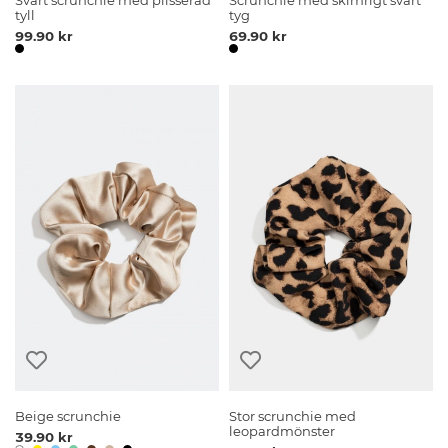
Svart scrunchie med plisserad
Scrunchie med skimrigt svart
tyll
tyg
99.90 kr
69.90 kr
Beige scrunchie
Stor scrunchie med
leopardmönster
39.90 kr