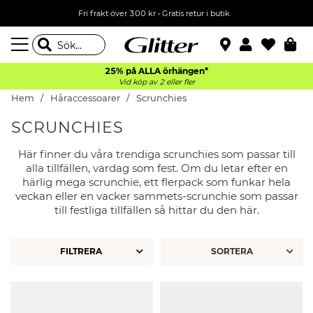
Fri frakt över 300 kr
•
Gratis retur i butik
25% på ALLA
örhängen*
Vid köp av 2 eller fler
Hem
Håraccessoarer
Scrunchies
SCRUNCHIES
Här finner du våra trendiga scrunchies som passar till
alla tillfällen, vardag som fest. Om du letar efter en
härlig mega scrunchie, ett flerpack som funkar hela
veckan eller en vacker sammets-scrunchie som passar
till festliga tillfällen så hittar du den här.
FILTRERA