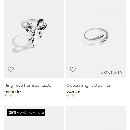
ÄKTA SILVER
Ring med hamrad rosett
Öppen ring i äkta silver
99.90 kr
249 kr
25%
VID KÖP AV MINST 2