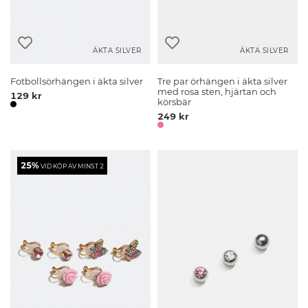
ÄKTA SILVER
ÄKTA SILVER
Fotbollsörhängen i äkta silver
Tre par örhängen i äkta silver
med rosa sten, hjärtan och
129 kr
körsbär
249 kr
25%
VID KÖP AV MINST 2