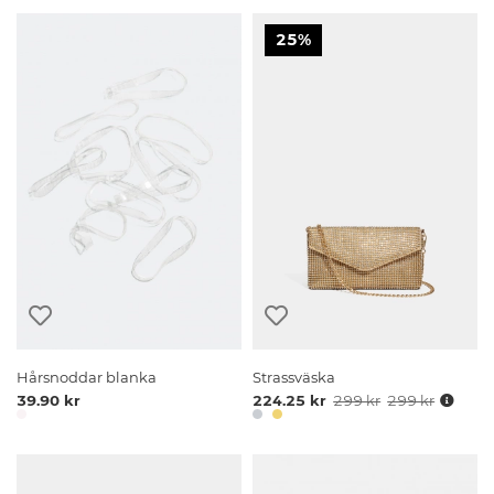
25%
Hårsnoddar blanka
Strassväska
39.90 kr
224.25 kr
299 kr
299 kr