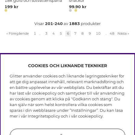
18k guld och sötvattenspärla
snäckor
199 kr
99.90 kr
Visar
201-240
av
1883
produkter
«
Föregående
1
..
3
4
5
6
7
8
9
10
..
48
Nästa
»
COOKIES OCH LIKNANDE TEKNIKER
INFO
Glitter använder cookies och liknande lagringstekniker för
Leverans
att ge dig anpassat innehåll, relevant marknadsföring och
OM GLITTER
Villkor
en bättre upplevelse av vår webbplats. Du bekräftar att du
Integritetspolicy
har läst vår cookiepolicy och samtycker till vår användning
Black Friday
Cookies
av cookies genom att klicka på "Godkänn och stäng". Du
HJÄLP
Våra butiker
kan själv när som helst kontrollera vilka cookies som
Medlemsvillkor
Varumärken
sparas i din webbläsare under ”Inställningar”. Du kan läsa
Vanliga frågor
Jobba hos Glitter
Företagshistoria
mer i vår
Integritetspolicy
och i vår
cookiepolicy
.
Kundservice
Återkallelse
Hållbarhet
Retur & Ångra Köp
Presentkortssaldo
Visselblåsning
Skötselråd äkta silver