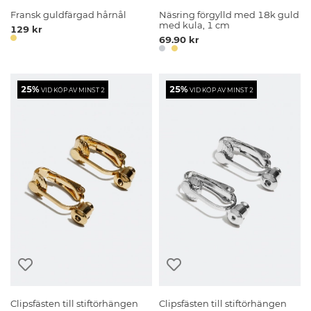
Fransk guldfärgad hårnål
Näsring förgylld med 18k guld
med kula, 1 cm
129 kr
69.90 kr
25%
25%
VID KÖP AV MINST 2
VID KÖP AV MINST 2
Clipsfästen till stiftörhängen
Clipsfästen till stiftörhängen