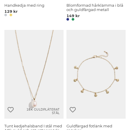
Handkedja med ring
Blomformad hårklämma i blå
och guldfärgad metall
129 kr
149 kr
18K GULDPLÄTERAT
STÅL
Tunt kedjehalsband I stål med
Guldfärgad fotlänk med