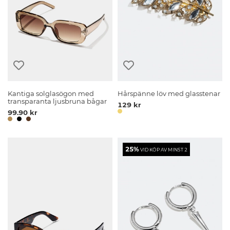
Kantiga solglasögon med
Hårspänne löv med glasstenar
transparanta ljusbruna bågar
129 kr
99.90 kr
25%
VID KÖP AV MINST 2