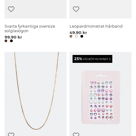
Svarta fyrkantiga oversize
Leopardmönstrat hårband
solglasögon
49.90 kr
99.90 kr
25%
VID KÖP AV MINST 2