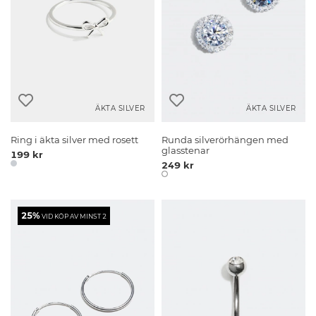
ÄKTA SILVER
ÄKTA SILVER
Ring i äkta silver med rosett
Runda silverörhängen med
glasstenar
199 kr
249 kr
25%
VID KÖP AV MINST 2