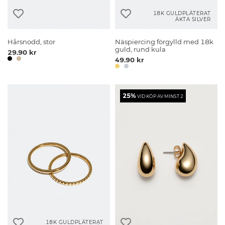
18K GULDPLÄTERAT
ÄKTA SILVER
Hårsnodd, stor
Näspiercing förgylld med 18k
guld, rund kula
29.90 kr
49.90 kr
25%
VID KÖP AV MINST 2
18K GULDPLÄTERAT