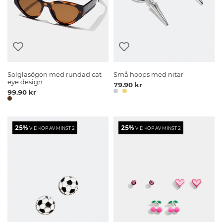
Solglasögon med rundad cat
Små hoops med nitar
eye design
79.90 kr
99.90 kr
25%
25%
VID KÖP AV MINST 2
VID KÖP AV MINST 2