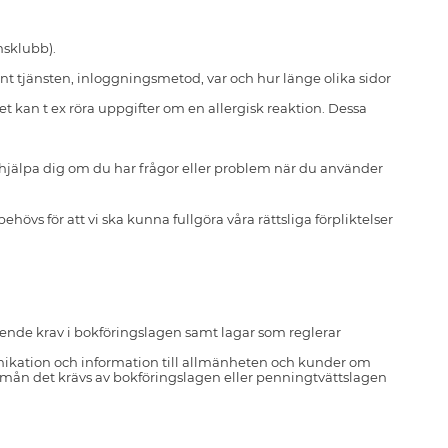
msklubb).
 tjänsten, inloggningsmetod, var och hur länge olika sidor
t kan t ex röra uppgifter om en allergisk reaktion. Dessa
t hjälpa dig om du har frågor eller problem när du använder
vs för att vi ska kunna fullgöra våra rättsliga förpliktelser
vseende krav i bokföringslagen samt lagar som reglerar
kation och information till allmänheten och kunder om
en mån det krävs av bokföringslagen eller penningtvättslagen