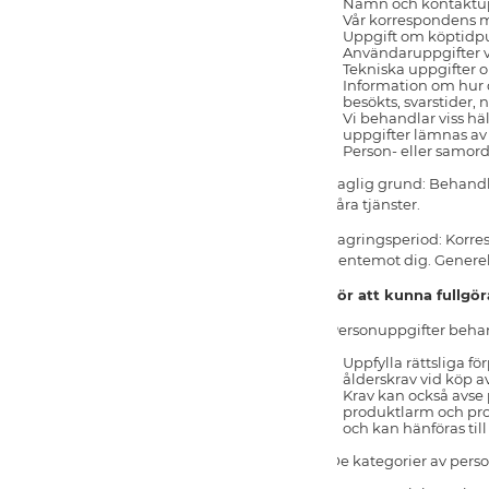
Namn och kontaktupp
Vår korrespondens 
Uppgift om köptidpun
Användaruppgifter v
Tekniska uppgifter 
Information om hur 
besökts, svarstider,
Vi behandlar viss hä
uppgifter lämnas a
Person- eller samo
Laglig grund: Behandli
våra tjänster.
Lagringsperiod: Korres
gentemot dig. Generel
För att kunna fullgöra
Personuppgifter behan
Uppfylla rättsliga f
ålderskrav vid köp av
Krav kan också avs
produktlarm och prod
och kan hänföras till
De kategorier av perso