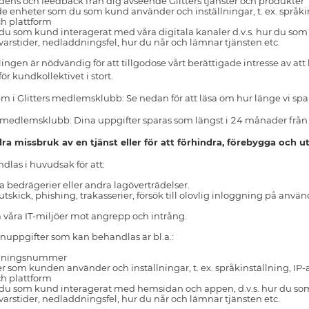
dens och feedback från dig avseende Glitters tjänster och produkter
e enheter som du som kund använder och inställningar, t. ex. språkin
h plattform
du som kund interagerat med våra digitala kanaler d.v.s. hur du so
svarstider, nedladdningsfel, hur du når och lämnar tjänsten etc.
ngen är nödvändig för att tillgodose vårt berättigade intresse av att 
r kundkollektivet i stort.
 i Glitters medlemsklubb: Se nedan för att läsa om hur länge vi spa
s medlemsklubb: Dina uppgifter sparas som längst i 24 månader från
ra missbruk av en tjänst eller för att förhindra, förebygga och u
las i huvudsak för att:
ra bedrägerier eller andra lagöverträdelser.
tskick, phishing, trakasserier, försök till olovlig inloggning på anv
 våra IT-miljöer mot angrepp och intrång.
nuppgifter som kan behandlas är bl.a.:
ordningsnummer
 som kunden använder och inställningar, t. ex. språkinställning, IP-a
h plattform
du som kund interagerat med hemsidan och appen, d.v.s. hur du som
svarstider, nedladdningsfel, hur du når och lämnar tjänsten etc.