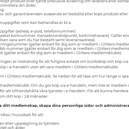
/köpt produkt eller tjänst (inklusive avisering om leverans eller kon
ontrollera din ålder.
ng.
- och garantiärenden avseende en beställd eller köpt produkt eller t
nuppgifter som kan behandlas är bl.a.:
gifter (adress, e-post, telefonnummer).
askat kortnummer, transaktionstidpunkt, kortinnehavare). Gäller end
lken vara som du har beställt samt leveransadress).
dningsnummer (gäller enbart för dig som är medlem i Glitters medl
bb-nummer (gäller enbart för dig som är medlem i Glitters medlems
ik (gäller enbart för dig som är medlem i Glitters medlemsklubb).
ingen är nödvändig för att fullgöra avtalet om butiksköp och köp v
 köp i e-handeln utan att vara medlem i Glitters medlemsklubb.
 i Glitters medlemsklubb: Se nedan för att läsa om hur länge vi spa
s medlemsklubb: Om du gör köp via e-handeln, men inte är medlem i 
ör att tillhandahålla våra tjänster i e-handeln. För att kunna hanter
r om ditt köp i 18 månader.
a ditt medlemskap, skapa dina personliga sidor och administrer
las i huvudsak för att:
n eller uppsägning av tjänsten.
itet och ålder.