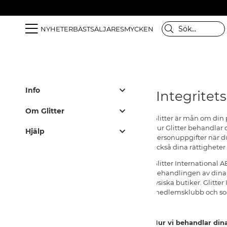
NYHETER
BÄSTSÄLJARE
SMYCKEN
Info
Integritets
Leverans
Om Glitter
Villkor
Glitter är mån om din 
Black Friday
hur Glitter behandlar 
Integritetspolicy
Hjälp
personuppgifter när du 
Våra butiker
Cookies
Vanliga frågor
också dina rättigheter
Varumärken
Medlemsvillkor
Kundservice
Glitter International 
Företagshistoria
Jobba hos Glitter
Retur & Ångra Köp
behandlingen av dina 
Hållbarhet
Återkallelse
fysiska butiker. Glitt
Skötselråd äkta silver
Visselblåsning
medlemsklubb och soc
Presentkortssaldo
Skötselråd skinnhandskar
Press & Samarbeten
Storleksguide för ringar
Hur vi behandlar din
Smycken i rostfritt stål