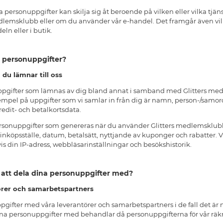
 personuppgifter kan skilja sig åt beroende på vilken eller vilka tjä
medlemsklubb eller om du använder vår e-handel. Det framgår även v
ln eller i butik.
in personuppgifter?
du lämnar till oss
pgifter som lämnas av dig bland annat i samband med Glitters med
mpel på uppgifter som vi samlar in från dig är namn, person-/samor
dit- och betalkortsdata.
rsonuppgifter som genereras när du använder Glitters medlemsklubb
, inköpsställe, datum, betalsätt, nyttjande av kuponger och rabatter. 
s din IP-adress, webbläsarinställningar och besökshistorik.
 att dela dina personuppgifter med?
örer och samarbetspartners
pgifter med våra leverantörer och samarbetspartners i de fall det är n
ina personuppgifter med behandlar då personuppgifterna för vår räkn