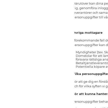
Därutöver kan dina per
dig, genomföra inlogg
leverantörer och samar
personuppgifter till vår
Övriga mottagare
I förekommande fall de
personuppgifter kan d
Myndigheter (tex. Sk
Domstolar för att lä
försvara rättsliga an
Betaltjänstleverantö
Potentiella köpare a
Vilka personuppgifte
För att ge dig en förs
och för vilka syften vi 
För att kunna hanter
Personuppgifter behand