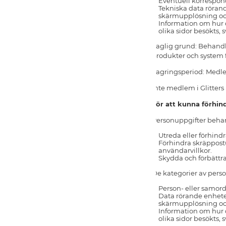
Eventuell korrespon
Tekniska data rörand
skärmupplösning oc
Information om hur 
olika sidor besökts, 
Laglig grund: Behandli
produkter och system fö
Lagringsperiod: Medlem
Inte medlem i Glitter
För att kunna förhind
Personuppgifter behand
Utreda eller förhind
Förhindra skräppostu
användarvillkor.
Skydda och förbättra
De kategorier av perso
Person- eller sam
Data rörande enheter
skärmupplösning oc
Information om hur 
olika sidor besökts, 