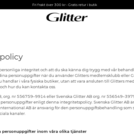
25% på ALLA
örhängen*
Fri frakt över 300 kr
•
Gratis retur i butik
Vid köp av 2 eller fler
policy
personliga integritet och att du ska känna dig trygg med vår behandl
dina personuppgifter när du använder Glitters medlemsklubb eller Gl
handlar i våra fysiska butiker, utan att vara ansluten till Glitters m
 och hur du kan kontakta oss.
AB, org. nr 556759–9914 eller Svenska Glitter AB org. nr 556549–3979
personuppgifter enligt denna integritetspolicy. Svenska Glitter AB 
er International AB är ansvarig för den personuppgiftsbehandling som 
iala kanaler.
a personuppgifter inom våra olika tjänster