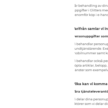
Vår behandling av dina
uppgifter i Glitters 
genomför köp i e-hande
Varifrån samlar vi 
Personuppgifter som 
Vi behandlar personup
kundtjänstärende. Exe
mobilnummer samt kre
Vi behandlar också pe
köpta artiklar, belopp
tjänster som exempelvi
Vilka kan vi komma
Våra tjänsteleverant
Vi delar dina personup
aktörer som vi delar d