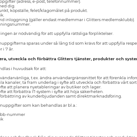
gifter (adress, e-post, telefonnummer).
med dig.
kt, köpställe, felet/klagomålet på produkt.
ik.
id inloggning (gäller endast medlemmar i Glitters medlemsklubb).
rdningsnummer.
ngen är nödvändig för att uppfylla rättsliga förpliktelser.
uppgifterna sparas under så lång tid som krävs för att uppfylla respek
 i 7 år.
ra, utveckla och förbättra Glitters tjänster, produkter och syst
las i huvudsak för att:
ändarvänliga, t.ex. ändra användargränssnittet för att förenkla inform
la kanaler, ta fram underlag i syfte att utveckla och förbättra vårt so
yfte att planera nyetableringar av butiker och lager.
fte att förbättra IT-system i syfte att höja säkerheten.
 förbättring av kunderbjudanden samt direktmarknadsföring.
nuppgifter som kan behandlas är bl.a.:
lubb-nummer
ik