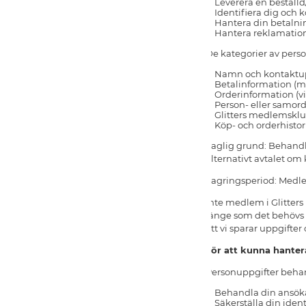
Leverera en beställd
Identifiera dig och k
Hantera din betalni
Hantera reklamations
De kategorier av perso
Namn och kontaktupp
Betalinformation (m
Orderinformation (vi
Person- eller samor
Glitters medlemsklu
Köp- och orderhistor
Laglig grund: Behandl
alternativt avtalet om
Lagringsperiod: Medlem
Inte medlem i Glitter
länge som det behövs f
att vi sparar uppgifte
För att kunna hanter
Personuppgifter behand
Behandla din ansöka
Säkerställa din ident