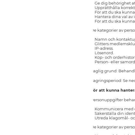
Ge dig behörighet at
Upprätthålla korrek
För att du ska kunna 
Hantera dina val av 
För att du ska kunna
De kategorier av perso
Namn och kontaktupp
Glitters medlemsk
IP-adress.
Lösenord.
Köp- och orderhistor
Person- eller samo
Laglig grund: Behandl
Lagringsperiod: Se ned
För att kunna hante
Personuppgifter behand
Kommunicera med dig 
Säkerställa din ident
Utreda klagomål- oc
De kategorier av perso