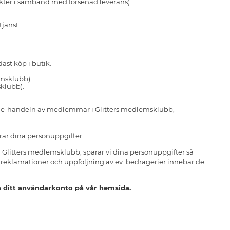
takter i samband med försenad leverans).
jänst.
ast köp i butik.
emsklubb).
klubb).
ia e-handeln av medlemmar i Glitters medlemsklubb,
rar dina personuppgifter.
Glitters medlemsklubb, sparar vi dina personuppgifter så
a reklamationer och uppföljning av ev. bedrägerier innebär det
a ditt användarkonto på vår hemsida.