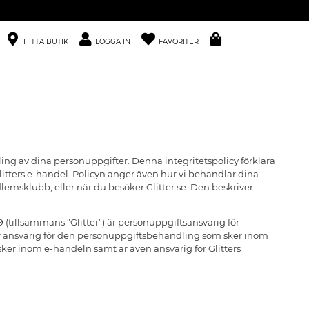
HITTA BUTIK
LOGGA IN
FAVORITER
ing av dina personuppgifter. Denna integritetspolicy förklarar
itters e-handel. Policyn anger även hur vi behandlar dina
edlemsklubb, eller när du besöker Glitter.se. Den beskriver
 (tillsammans ”Glitter”) är personuppgiftsansvarig för
är ansvarig för den personuppgiftsbehandling som sker inom
sker inom e-handeln samt är även ansvarig för Glitters