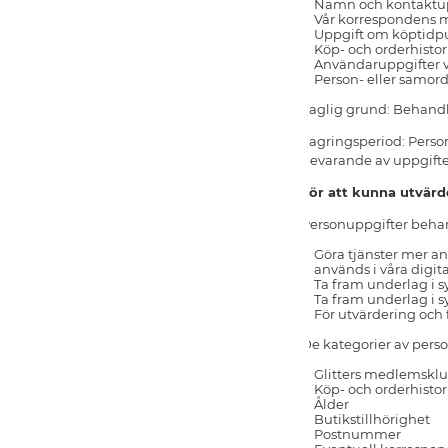
Namn och kontaktupp
Vår korrespondens 
Uppgift om köptidpun
Köp- och orderhistor
Användaruppgifter v
Person- eller samo
Laglig grund: Behandli
Lagringsperiod: Person
bevarande av uppgifter
För att kunna utvärde
Personuppgifter behand
Göra tjänster mer anv
används i våra digita
Ta fram underlag i s
Ta fram underlag i sy
För utvärdering och
De kategorier av perso
Glitters medlemsk
Köp- och orderhistor
Ålder
Butikstillhörighet
Postnummer