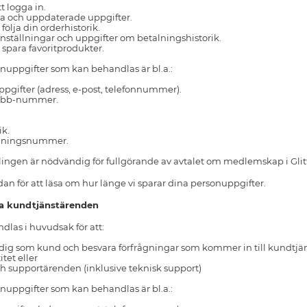
t logga in.
ta och uppdaterade uppgifter.
följa din orderhistorik.
inställningar och uppgifter om betalningshistorik.
 spara favoritprodukter.
nuppgifter som kan behandlas är bl.a.:
gifter (adress, e-post, telefonnummer).
lubb-nummer.
ik.
rdningsnummer.
ingen är nödvändig för fullgörande av avtalet om medlemskap i Gli
an för att läsa om hur länge vi sparar dina personuppgifter.
ra kundtjänstärenden
las i huvudsak för att:
som kund och besvara förfrågningar som kommer in till kundtjänst vi
itet eller
h supportärenden (inklusive teknisk support)
nuppgifter som kan behandlas är bl.a.: