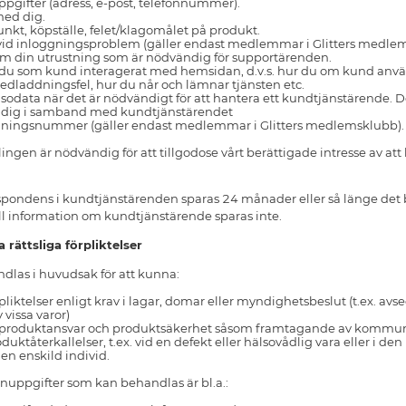
gifter (adress, e-post, telefonnummer).
med dig.
kt, köpställe, felet/klagomålet på produkt.
id inloggningsproblem (gäller endast medlemmar i Glitters medle
om din utrustning som är nödvändig för supportärenden.
du som kund interagerat med hemsidan, d.v.s. hur du om kund använt
 nedladdningsfel, hur du når och lämnar tjänsten etc.
lsodata när det är nödvändigt för att hantera ett kundtjänstärende. De
v dig i samband med kundtjänstärendet
rdningsnummer (gäller endast medlemmar i Glitters medlemsklubb).
ngen är nödvändig för att tillgodose vårt berättigade intresse av at
pondens i kundtjänstärenden sparas 24 månader eller så länge det behö
l information om kundtjänstärende sparas inte.
 rättsliga förpliktelser
dlas i huvudsak för att kunna:
örpliktelser enligt krav i lagar, domar eller myndighetsbeslut (t.ex. a
 vissa varor)
e produktansvar och produktsäkerhet såsom framtagande av kommuni
uktåterkallelser, t.ex. vid en defekt eller hälsovådlig vara eller i d
 en enskild individ.
nuppgifter som kan behandlas är bl.a.: