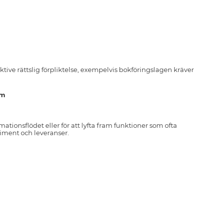
tive rättslig förpliktelse, exempelvis bokföringslagen kräver
em
ationsflödet eller för att lyfta fram funktioner som ofta
rtiment och leveranser.