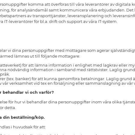
sonuppgifter komma att överföras till våra leverantörer av digitala 
ning, för analysändamål samt kommunicera våra erbjudanden. Det kan 
betspartners av transporttjänster, leveransplanering och leveransin
a IT-leverantörer för bl.a. drift-och support av våra IT-system.
lar vi dina personuppgifter med mottagare som agerar självständigt i 
ärmed lämnas ut till följande mottagare:
atteverket) för att lämna information i enlighet med lagkrav eller myn
mna nödvändig information i samband med rättstvister. Laglig grund är
språk.
rer (tex. banker) för att kunna genomföra betalningar. Laglig grund ä
v vår verksamhet vid tex en försäljning eller sammanslagning av vår 
r behandlar vi och varför?
tåelse för hur vi behandlar dina personuppgifter inom våra olika tjäns
gör detta.
a din beställning/köp.
las i huvudsak för att: