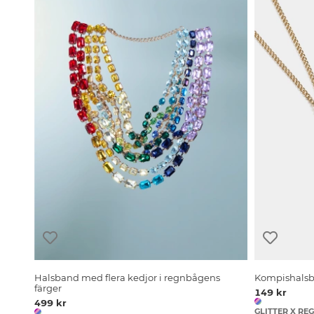
Halsband med flera kedjor i regnbågens
Kompishals
färger
149 kr
499 kr
GLITTER X R