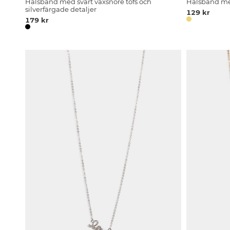
Halsband med svart vaxsnöre tofs och
Halsband me
silverfärgade detaljer
129 kr
179 kr