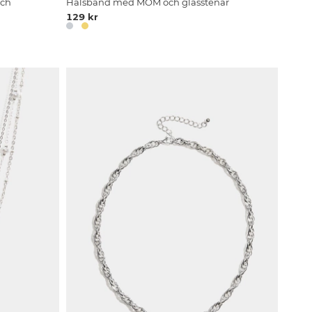
och
Halsband med MOM och glasstenar
129 kr