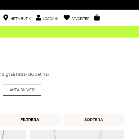
HITTA BUTIK
LOGGA IN
FAVORITER
digt så hittar du det här.
ÄKTA SILVER
FILTRERA