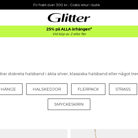
Fri frakt över 300 kr
•
Gratis retur i butik
25% på ALLA
örhängen*
Vid köp av 2 eller fler
r diskreta halsband i äkta silver, klassiska halsband eller något tren
 HÄNGE
HALSKEDJOR
FLERPACK
STRASS
SMYCKESKRIN