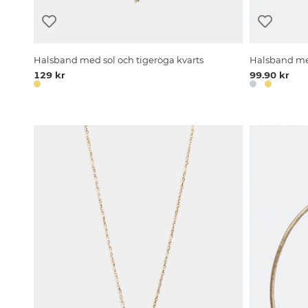
Halsband med sol och tigeröga kvarts
Halsband me
129 kr
99.90 kr