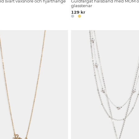
d svart vaxsnöre och hjärthänge
Guldfärgat halsband med MOM 
glasstenar
129 kr