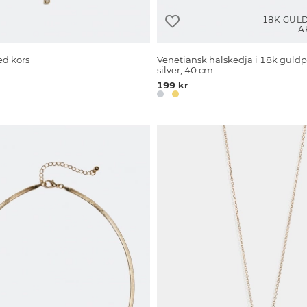
18K GUL
Ä
d kors
Venetiansk halskedja i 18k guldp
silver, 40 cm
199 kr