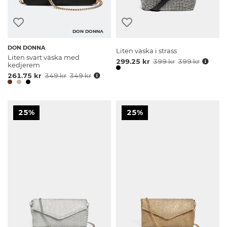
DON DONNA
DON DONNA
Liten väska i strass
Liten svart väska med
299.25 kr
399 kr
399 kr
kedjerem
261.75 kr
349 kr
349 kr
25%
25%