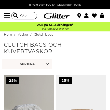
Fri frakt över 300 kr
•
Gratis retur i butik
25% på ALLA
örhängen*
Vid köp av 2 eller fler
Hem
Väskor
Clutch bags
CLUTCH BAGS OCH
KUVERTVÄSKOR
25%
25%