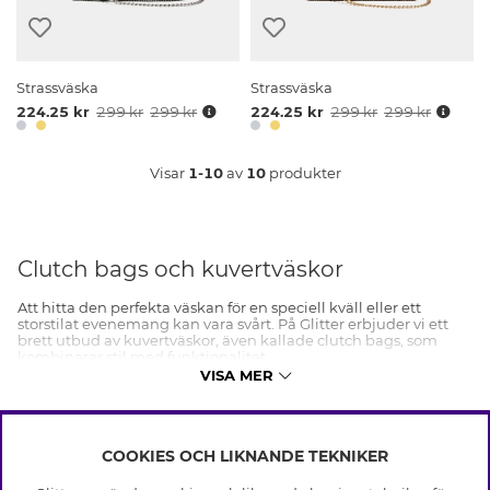
Strassväska
Strassväska
224.25 kr
299 kr
299 kr
224.25 kr
299 kr
299 kr
Visar
1-10
av
10
produkter
Clutch bags och kuvertväskor
Att hitta den perfekta väskan för en speciell kväll eller ett
storstilat evenemang kan vara svårt. På Glitter erbjuder vi ett
brett utbud av kuvertväskor, även kallade clutch bags, som
kombinerar stil med funktionalitet.
VISA MER
Den perfekta clutch-väskan för varje tillfälle
Vårt noggrant utvalda sortiment är designat för att erbjuda
något för varje smak och tillfälle. Oavsett om du söker en
klassisk svart kuvertväska för en tidlös look, en elegant clutch
COOKIES OCH LIKNANDE TEKNIKER
INFO
bag med kedja för sommarfesten, eller något unikt för ett
bröllop eller en bal, hittar du det hos oss.