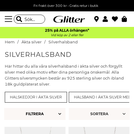
Fri frakt över 300 kr
•
Gratis retur i butik
25% på ALLA
örhängen*
Vid köp av 2 eller fler
Hem
Äkta silver
Silverhalsband
SILVERHALSBAND
Här hittar du alla våra silverhalsband i äkta silver och förgyllt
silver med olika motiv efter dina personliga önskemål. Alla
Glitters silversmycken består av 925 sterling silver och ibland
18k guldpläterat silver.
HALSKEDJOR I ÄKTA SILVER
HALSBAND I ÄKTA SILVER MED
FILTRERA