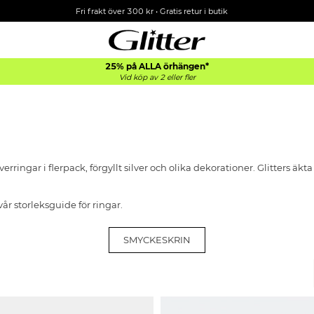
Fri frakt över 300 kr
•
Gratis retur i butik
25% på ALLA
örhängen*
Vid köp av 2 eller fler
verringar i flerpack, förgyllt silver och olika dekorationer. Glitters äk
 vår storleksguide för ringar
.
SMYCKESKRIN