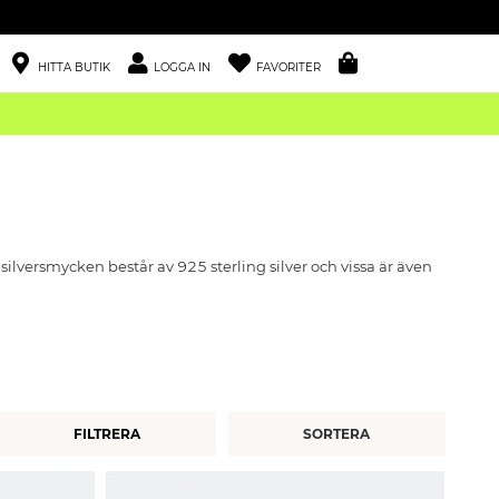
HITTA BUTIK
LOGGA IN
FAVORITER
ta silversmycken består av 925 sterling silver och vissa är även
FILTRERA