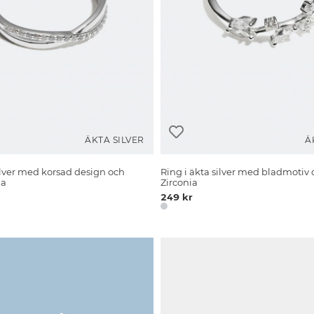
ÄKTA SILVER
Ä
silver med korsad design och
Ring i äkta silver med bladmotiv
ia
Zirconia
249 kr