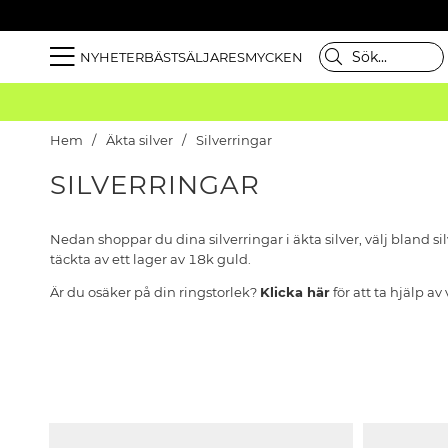
NYHETER
BÄSTSÄLJARE
SMYCKEN
Hem
Äkta silver
Silverringar
SILVERRINGAR
Nedan shoppar du dina silverringar i äkta silver, välj bland sil
täckta av ett lager av 18k guld.
Är du osäker på din ringstorlek?
Klicka här
för att ta hjälp av