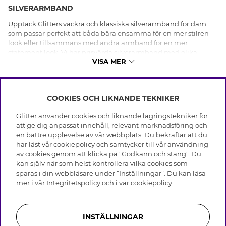
SILVERARMBAND
Upptäck Glitters vackra och klassiska silverarmband för dam
som passar perfekt att båda bära ensamma för en mer stilren
look eller tillsammans med andra armband för en mer
statement look. Vi har prisvärda silverarmband med olika
VISA MER
länkar, dekorerade med fina berlocker eller Cubic Zirconia
stenar. För dig som föredrar smycka armleden med guld
framför silver så finns silverarmband med 18 karats
guldplätering. Alla våra smycken i äkta silver är märkta med
COOKIES OCH LIKNANDE TEKNIKER
stämpel 925 och är perfekta för dig med nickelallergi.
INFO
Glitter använder cookies och liknande lagringstekniker för
En klassisk silverlänk är ett måste i allas smyckesgarderober då
Leverans
att ge dig anpassat innehåll, relevant marknadsföring och
det passar till alla tillfällen och enkelt kan kombineras med
OM GLITTER
Villkor
en bättre upplevelse av vår webbplats. Du bekräftar att du
andra smycken för en mer festlig look. Men det är även vackert
Integritetspolicy
har läst vår cookiepolicy och samtycker till vår användning
att smycka armleden med ett tidlöst och tunt silverarmband, så
Black Friday
Cookies
av cookies genom att klicka på "Godkänn och stäng". Du
passa på att unna dig ett armband i äkta silver som kommer
HJÄLP
Våra butiker
kan själv när som helst kontrollera vilka cookies som
Medlemsvillkor
hålla i flera säsonger fram över och aldrig gå ur tiden.
Varumärken
sparas i din webbläsare under ”Inställningar”. Du kan läsa
Vanliga frågor
Jobba hos Glitter
Företagshistoria
mer i vår
Integritetspolicy
och i vår
cookiepolicy
.
Kundservice
Återkallelse
Hur tar jag bäst hand om mina silverarmband?
Hållbarhet
Retur & Ångra Köp
Presentkortssaldo
Visselblåsning
Skötselråd äkta silver
Äkta silversmycken trivs bäst i lufttäta förpackningar, gärna i tex
Bli medlem
Press & Samarbeten
INSTÄLLNINGAR
mjuka tygpåsar, när det inte användas. Förvara helst dina äkta
Skötselråd skinnhandskar