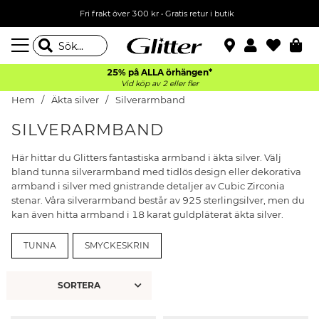
Fri frakt över 300 kr
•
Gratis retur i butik
25% på ALLA
örhängen*
Vid köp av 2 eller fler
Hem
Äkta silver
Silverarmband
SILVERARMBAND
Här hittar du Glitters fantastiska armband i äkta silver. Välj
bland tunna silverarmband med tidlös design eller dekorativa
armband i silver med gnistrande detaljer av Cubic Zirconia
stenar. Våra silverarmband består av 925 sterlingsilver, men du
kan även hitta armband i 18 karat guldpläterat äkta silver.
TUNNA
SMYCKESKRIN