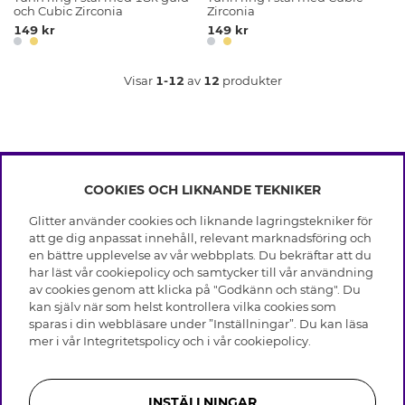
och Cubic Zirconia
Zirconia
149 kr
149 kr
Visar
1-12
av
12
produkter
COOKIES OCH LIKNANDE TEKNIKER
INFO
Glitter använder cookies och liknande lagringstekniker för
Leverans
att ge dig anpassat innehåll, relevant marknadsföring och
OM GLITTER
Villkor
en bättre upplevelse av vår webbplats. Du bekräftar att du
Integritetspolicy
har läst vår cookiepolicy och samtycker till vår användning
Black Friday
Cookies
av cookies genom att klicka på "Godkänn och stäng". Du
HJÄLP
Våra butiker
kan själv när som helst kontrollera vilka cookies som
Medlemsvillkor
Varumärken
sparas i din webbläsare under ”Inställningar”. Du kan läsa
Vanliga frågor
Jobba hos Glitter
Företagshistoria
mer i vår
Integritetspolicy
och i vår
cookiepolicy
.
Kundservice
Återkallelse
Hållbarhet
Retur & Ångra Köp
Presentkortssaldo
Visselblåsning
Skötselråd äkta silver
Bli medlem
Press & Samarbeten
INSTÄLLNINGAR