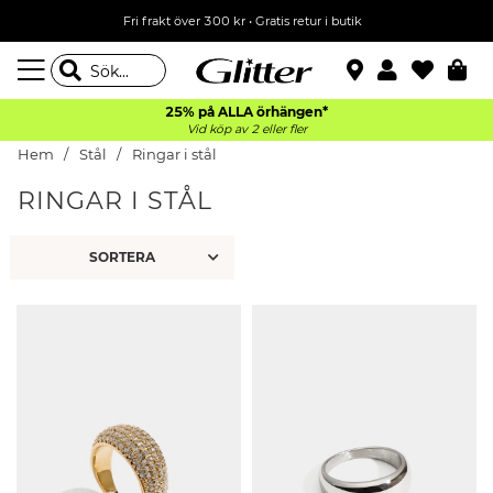
Fri frakt över 300 kr
•
Gratis retur i butik
25% på ALLA
örhängen*
Vid köp av 2 eller fler
Hem
Stål
Ringar i stål
RINGAR I STÅL