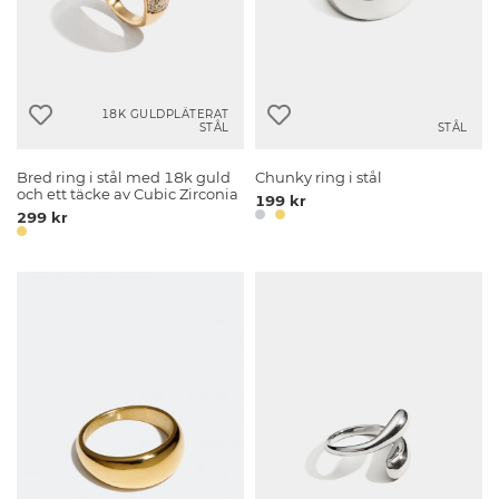
18K GULDPLÄTERAT
STÅL
STÅL
Bred ring i stål med 18k guld
Chunky ring i stål
och ett täcke av Cubic Zirconia
199 kr
299 kr