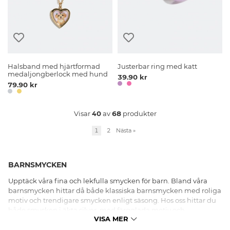
Halsband med hjärtformad
Justerbar ring med katt
medaljongberlock med hund
39.90 kr
79.90 kr
Visar
40
av
68
produkter
1
2
Nästa
»
BARNSMYCKEN
Upptäck våra fina och lekfulla smycken för barn. Bland våra
barnsmycken hittar då både klassiska barnsmycken med roliga
motiv och trendigare smycken enligt säsong. Hos oss hittar du
både smycken i äkta silver, med färgglada motiv och
VISA MER
clipsörhängen för alla barn utan hål i öronen. Shoppa halsband,
armband, ringar och örhängen för barn online på Glitter.se