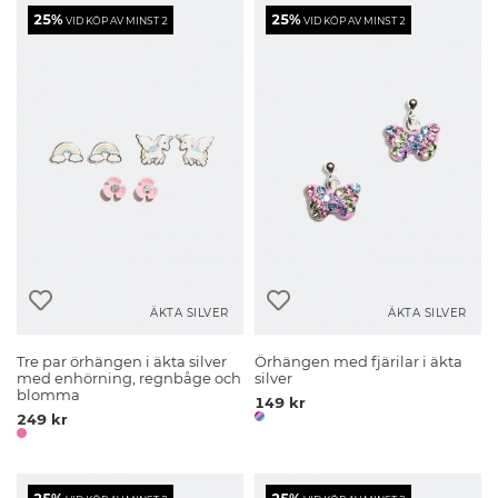
25%
25%
VID KÖP AV MINST 2
VID KÖP AV MINST 2
ÄKTA SILVER
ÄKTA SILVER
Tre par örhängen i äkta silver
Örhängen med fjärilar i äkta
med enhörning, regnbåge och
silver
blomma
149 kr
249 kr