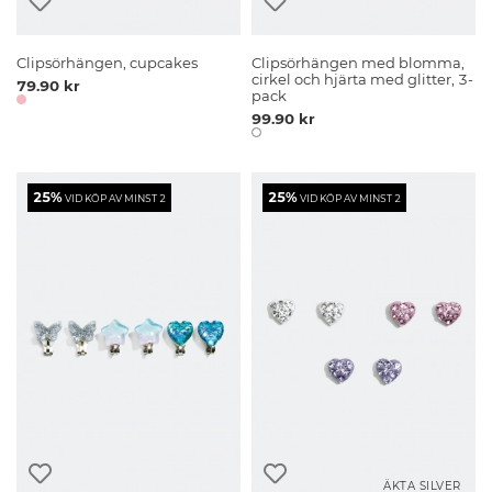
Clipsörhängen, cupcakes
Clipsörhängen med blomma,
cirkel och hjärta med glitter, 3-
79.90 kr
pack
99.90 kr
25%
25%
VID KÖP AV MINST 2
VID KÖP AV MINST 2
ÄKTA SILVER