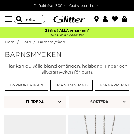
Fri frakt över 300 kr
•
Gratis retur i butik
25% på ALLA
örhängen*
Vid köp av 2 eller fler
Hem
Barn
Barnsmycken
BARNSMYCKEN
Här kan du välja bland örhängen, halsband, ringar och
silversmycken för barn.
BARNÖRHÄNGEN
BARNHALSBAND
BARNARMBAND
FILTRERA