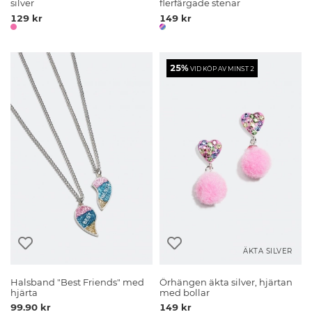
silver
flerfärgade stenar
129 kr
149 kr
25%
VID KÖP AV MINST 2
ÄKTA SILVER
Halsband "Best Friends" med
Örhängen äkta silver, hjärtan
hjärta
med bollar
99.90 kr
149 kr