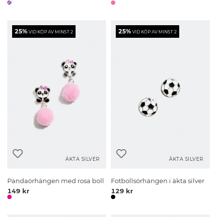
25%
25%
VID KÖP AV MINST 2
VID KÖP AV MINST 2
ÄKTA SILVER
ÄKTA SILVER
Pandaörhängen med rosa boll
Fotbollsörhängen i äkta silver
149 kr
129 kr