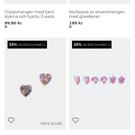
Clipsörhängen med fjäril,
Multipack av silverörhängen
stjärna och hjärta, 3-pack
med glasstenar
99.90 kr
199 kr
25%
25%
VID KÖP AV MINST 2
VID KÖP AV MINST 2
ÄKTA SILVER