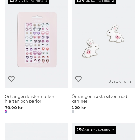
25%
25%
VID KÖP AV MINST 2
VID KÖP AV MINST 2
ÄKTA SILVER
Örhängen klistermärken,
Örhängen i äkta silver med
hjärtan och pärlor
kaniner
79.90 kr
129 kr
25%
VID KÖP AV MINST 2