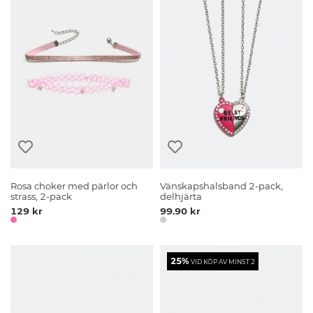
Rosa choker med pärlor och
Vänskapshalsband 2-pack,
strass, 2-pack
delhjärta
129 kr
99.90 kr
25%
VID KÖP AV MINST 2