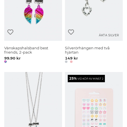
ÄKTA SILVER
Vänskapshalsband best
Silverörhängen med två
friends, 2-pack
hjärtan
99.90 kr
149 kr
25%
VID KÖP AV MINST 2