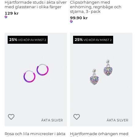
Hjärtformade studs i äkta silver
Clipsörhängen med
med glasstenar i olika färger
enhörning, regnbåge och
stjärna, 3- pack
129 kr
99.90 kr
25%
25%
VID KÖP AV MINST 2
VID KÖP AV MINST 2
ÄKTA SILVER
ÄKTA SILVER
Rosa och lila minicreoler i äkta
Hjärtformade örhängen med