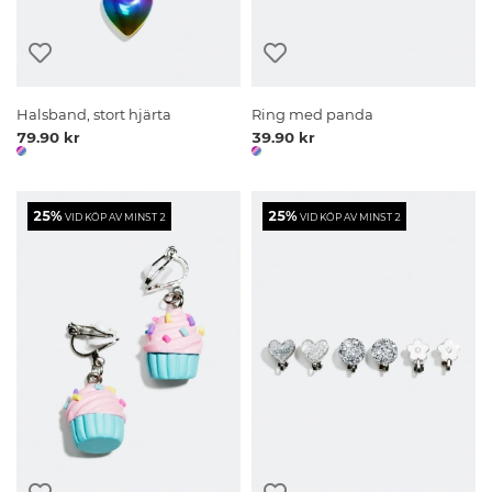
Halsband, stort hjärta
Ring med panda
79.90 kr
39.90 kr
25%
25%
VID KÖP AV MINST 2
VID KÖP AV MINST 2