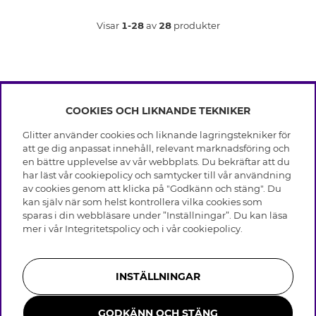
Visar
1-28
av
28
produkter
COOKIES OCH LIKNANDE TEKNIKER
INFO
Glitter använder cookies och liknande lagringstekniker för
Leverans
att ge dig anpassat innehåll, relevant marknadsföring och
OM GLITTER
Villkor
en bättre upplevelse av vår webbplats. Du bekräftar att du
Integritetspolicy
har läst vår cookiepolicy och samtycker till vår användning
Black Friday
Cookies
av cookies genom att klicka på "Godkänn och stäng". Du
HJÄLP
Våra butiker
kan själv när som helst kontrollera vilka cookies som
Medlemsvillkor
Varumärken
sparas i din webbläsare under ”Inställningar”. Du kan läsa
Vanliga frågor
Jobba hos Glitter
Företagshistoria
mer i vår
Integritetspolicy
och i vår
cookiepolicy
.
Kundservice
Återkallelse
Hållbarhet
Retur & Ångra Köp
Presentkortssaldo
Visselblåsning
Skötselråd äkta silver
Bli medlem
Press & Samarbeten
INSTÄLLNINGAR
Skötselråd skinnhandskar
Storleksguide för ringar
GODKÄNN OCH STÄNG
Smycken i rostfritt stål