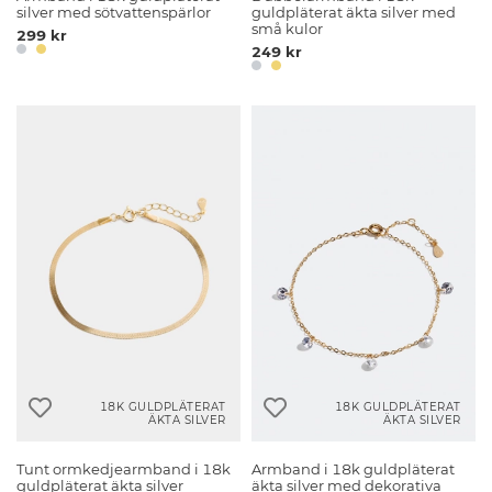
silver med sötvattenspärlor
guldpläterat äkta silver med
små kulor
299 kr
249 kr
18K GULDPLÄTERAT
18K GULDPLÄTERAT
ÄKTA SILVER
ÄKTA SILVER
Tunt ormkedjearmband i 18k
Armband i 18k guldpläterat
guldpläterat äkta silver
äkta silver med dekorativa