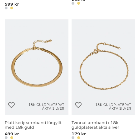
599 kr
18K GULDPLÄTERAT
18K GULDPLÄTERAT
ÄKTA SILVER
ÄKTA SILVER
Platt kedjearmband förgyllt
Tvinnat armband i 18k
med 18k guld
guldpläterat äkta silver
499 kr
179 kr