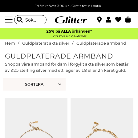
Fri frakt över 300 kr
•
Gratis retur i butik
25% på ALLA
örhängen*
Vid köp av 2 eller fler
Hem
Guldpläterat äkta silver
Guldpläterade armband
GULDPLÄTERADE ARMBAND
Shoppa våra armband för dam i förgyllt äkta silver som består
av 925 sterling silver med ett lager av 18 eller 24 karat guld.