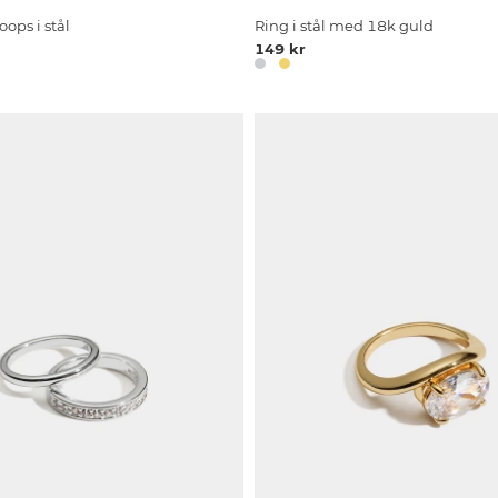
ops i stål
Ring i stål med 18k guld
149 kr