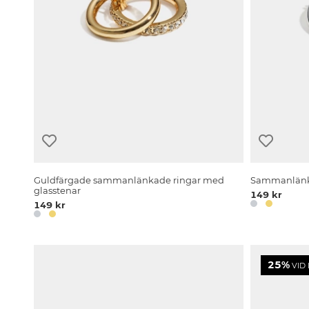
Guldfärgade sammanlänkade ringar med
Sammanlänka
glasstenar
149 kr
149 kr
25%
VID 