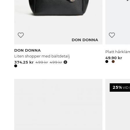
DON DONNA
DON DONNA
Platt hårkl
Liten shopper med bältdetalj
49.90 kr
374.25 kr
499 kr
499 kr
25%
VID 