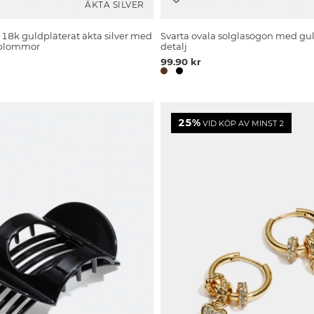
ÄKTA SILVER
i 18k guldpläterat äkta silver med
Svarta ovala solglasögon med gu
 blommor
detalj
99.90 kr
25%
VID KÖP AV MINST 2