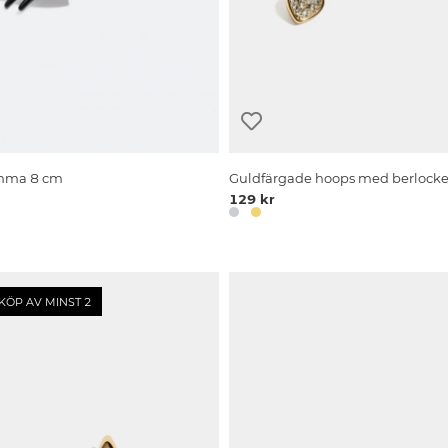
ämma 8 cm
Guldfärgade hoops med berlocker
129 kr
KÖP AV MINST 2