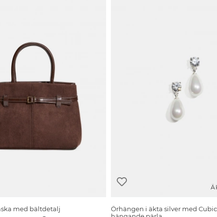
Ä
äska med bältdetalj
Örhängen i äkta silver med Cubic
hängande pärla