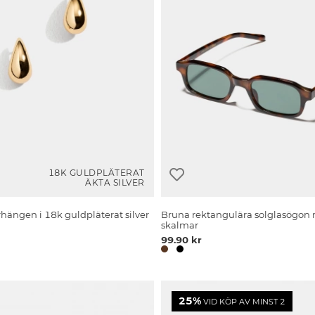
18K GULDPLÄTERAT
ÄKTA SILVER
ängen i 18k guldpläterat silver
Bruna rektangulära solglasögon
skalmar
99.90 kr
25%
VID KÖP AV MINST 2