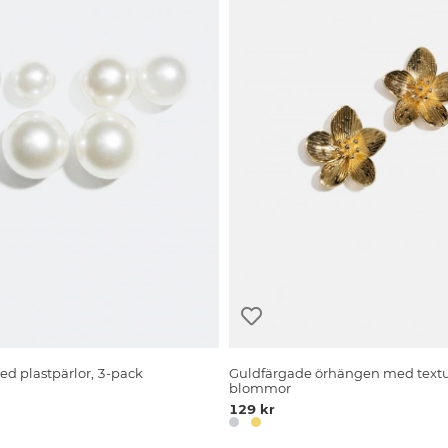
d plastpärlor, 3-pack
Guldfärgade örhängen med text
blommor
129 kr