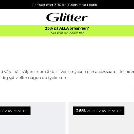
Fri frakt över 300 kr
•
Gratis retur i butik
25% på ALLA
örhängen*
Vid köp av 2 eller fler
d våra bästsäljare inom äkta silver, smycken och accessoarer. Inspi
 dig själv eller någon du tycker om.
25%
KÖP AV MINST 2
VID KÖP AV MINST 2