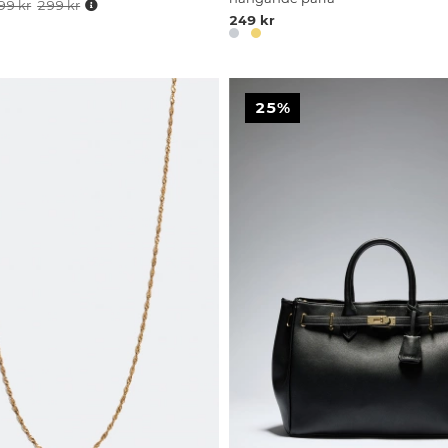
99 kr
299 kr
249 kr
25%