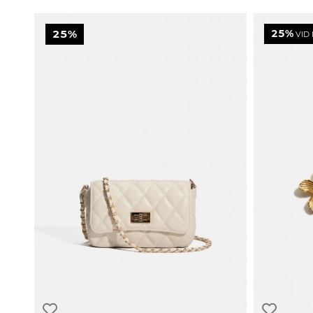
25%
25%
VID 