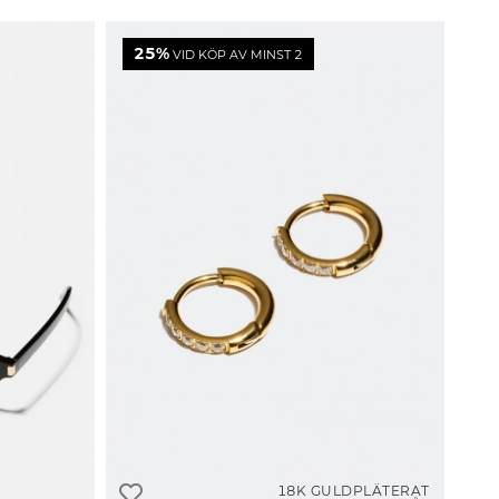
25%
VID KÖP AV MINST 2
18K GULDPLÄTERAT