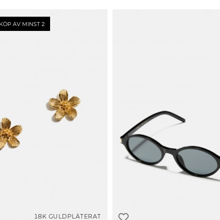
KÖP AV MINST 2
18K GULDPLÄTERAT