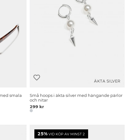
ÄKTA SILVER
 med smala
Små hoops i äkta silver med hängande pärlor
och nitar
299 kr
25%
VID KÖP AV MINST 2