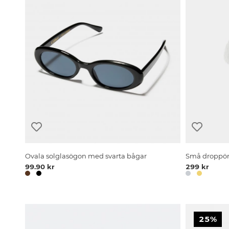
Ovala solglasögon med svarta bågar
Små droppörh
99.90 kr
299 kr
25%