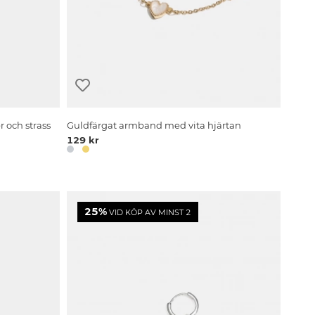
 och strass
Guldfärgat armband med vita hjärtan
129 kr
25%
VID KÖP AV MINST 2