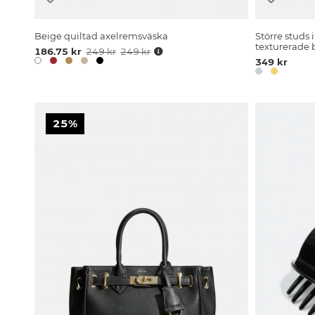
Beige quiltad axelremsväska
Större studs 
texturerade
186.75 kr
249 kr
249 kr
349 kr
25%