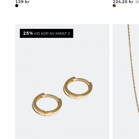
129 kr
224.25 kr
2
25%
VID KÖP AV MINST 2