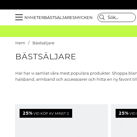
NYHETER
BÄSTSÄLJARE
SMYCKEN
Hem
Bästsäljare
BÄSTSÄLJARE
Här har vi samlat våra mest populära produkter. Shoppa blan
halsband, armband och accessoarer och hitta en ny favorit till
25%
25%
VID KÖP AV MINST 2
VID 