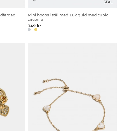
STÅL
ldfärgad
Mini hoops i stål med 18k guld med cubic
zirconia
149 kr