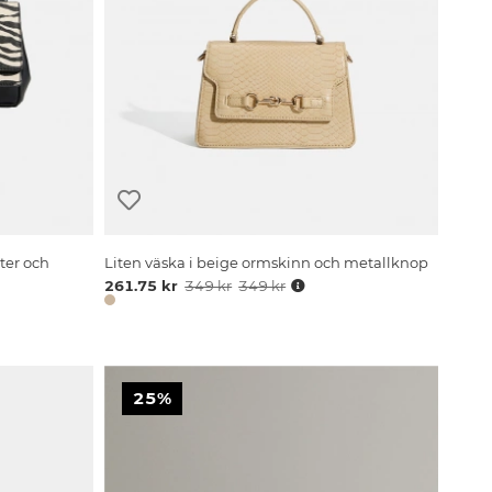
ter och
Liten väska i beige ormskinn och metallknop
261.75 kr
349 kr
349 kr
25%