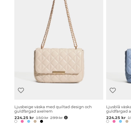
Ljusbeige väska med quiltad design och
Ljusblå väsk
guldfärgad axelrem
guldfärgad 
224.25 kr
150 kr
299 kr
224.25 kr
1