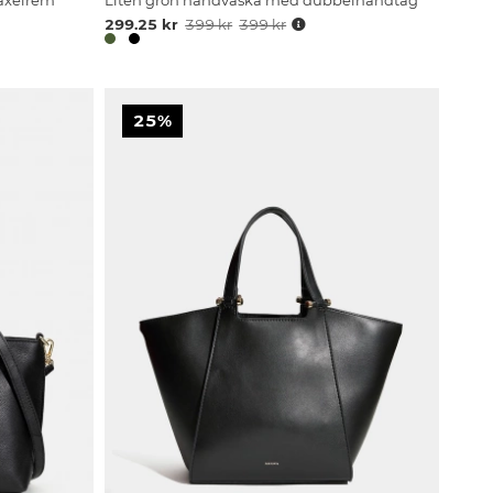
 axelrem
Liten grön handväska med dubbelhandtag
299.25 kr
399 kr
399 kr
25%