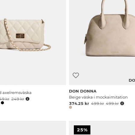
DO
DON DONNA
d axelremsväska
Beige väska i mockaimitation
49 kr
249 kr
374.25 kr
499 kr
499 kr
25%