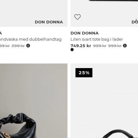
Ä
DON DONNA
DO
A
DON DONNA
 handväska med dubbelhandtag
Liten svart tote bag i läder
99 kr
399 kr
749.25 kr
999 kr
999 kr
25%