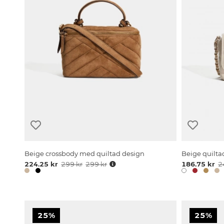
Beige crossbody med quiltad design
Beige quilta
224.25 kr
299 kr
299 kr
186.75 kr
2
25%
25%