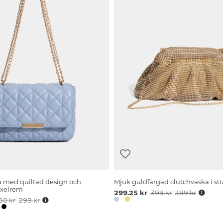
a med quiltad design och
Mjuk guldfärgad clutchväska i str
axelrem
299.25 kr
399 kr
399 kr
50 kr
299 kr