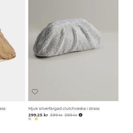
ass
Mjuk silverfärgad clutchväska i strass
299.25 kr
399 kr
399 kr