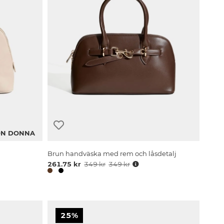
N DONNA
Brun handväska med rem och låsdetalj
261.75 kr
349 kr
349 kr
25%