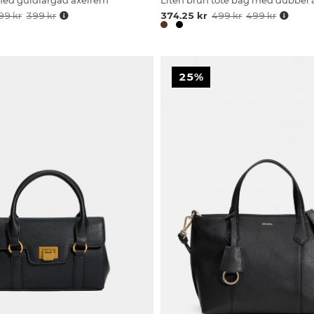
med guldfärgad axelrem
Liten brun tote bag med dubbel
99 kr
399 kr
374.25 kr
499 kr
499 kr
25%