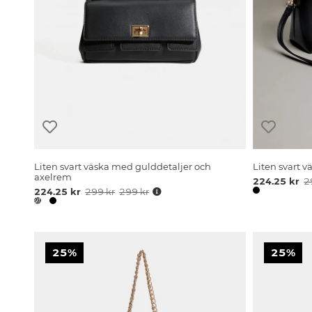
Liten svart väska med gulddetaljer och
Liten svart 
axelrem
224.25 kr
2
224.25 kr
299 kr
299 kr
25%
25%