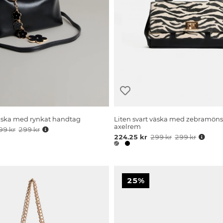
väska med rynkat handtag
Liten svart väska med zebramöns
axelrem
99 kr
299 kr
224.25 kr
299 kr
299 kr
25%