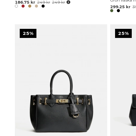
Grön väska 
186.75 kr
249 kr
249 kr
299.25 kr
3
25%
25%