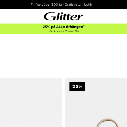
Fri frakt över 300 kr
•
Gratis retur i butik
25% på ALLA
örhängen*
Vid köp av 2 eller fler
25%