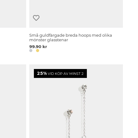
Små guldfärgade breda hoops med olika
mönster glasstenar
99.90 kr
25%
VID KÖP AV MINST 2