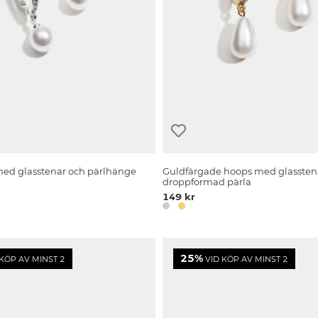
ed glasstenar och pärlhänge
Guldfärgade hoops med glassten
droppformad pärla
149 kr
25%
KÖP AV MINST 2
VID KÖP AV MINST 2