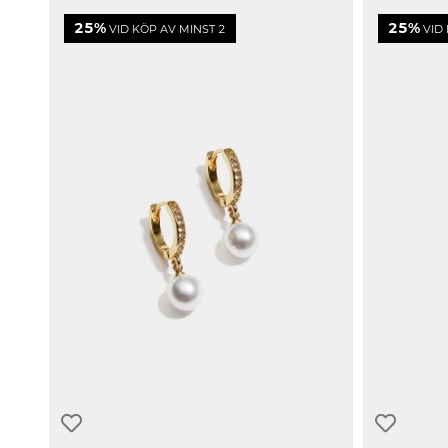
25%
25%
VID KÖP AV MINST 2
VID 