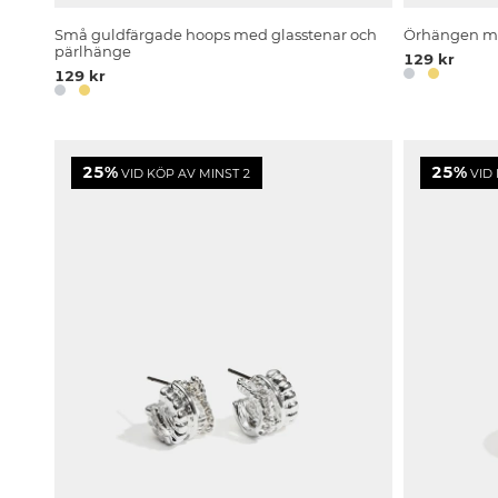
Små guldfärgade hoops med glasstenar och
Örhängen med
pärlhänge
129 kr
129 kr
25%
25%
VID KÖP AV MINST 2
VID 