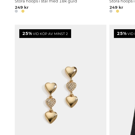
Stora hoops i stål med 18k guld
Stora hoops i
249 kr
249 kr
25%
25%
VID KÖP AV MINST 2
VID 