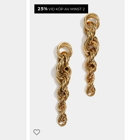
25%
VID KÖP AV MINST 2