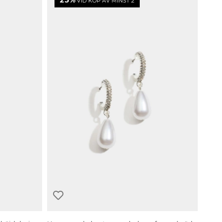
VID KÖP AV MINST 2