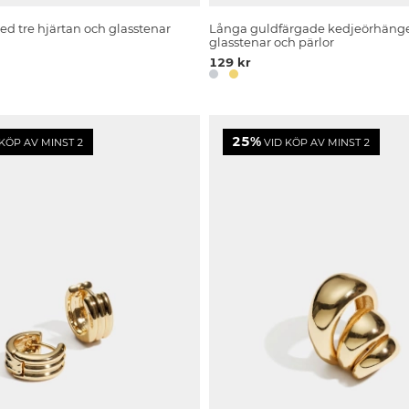
 tre hjärtan och glasstenar
Långa guldfärgade kedjeörhän
glasstenar och pärlor
129 kr
25%
KÖP AV MINST 2
VID KÖP AV MINST 2