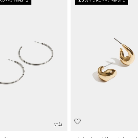
KÖP AV MINST 2
VID KÖP AV MINST 2
STÅL