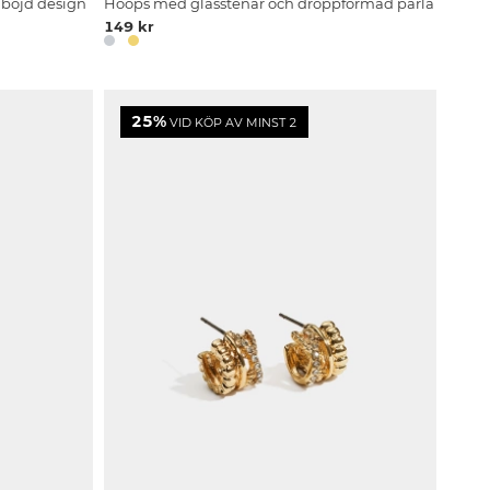
 böjd design
Hoops med glasstenar och droppformad pärla
149 kr
25%
VID KÖP AV MINST 2