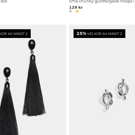
 stål
Små chunky guldfärgade hoops i
129 kr
25%
KÖP AV MINST 2
VID KÖP AV MINST 2