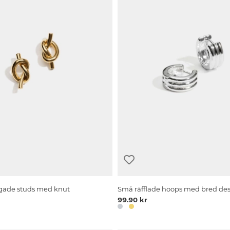
gade studs med knut
Små räfflade hoops med bred de
99.90 kr