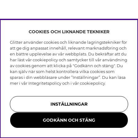
COOKIES OCH LIKNANDE TEKNIKER
INFO
Glitter använder cookies och liknande lagringstekniker för
Leverans
att ge dig anpassat innehåll, relevant marknadsföring och
OM GLITTER
Villkor
en bättre upplevelse av vår webbplats. Du bekräftar att du
Integritetspolicy
har läst vår cookiepolicy och samtycker till vår användning
Black Friday
Cookies
av cookies genom att klicka på "Godkänn och stäng". Du
HJÄLP
Våra butiker
kan själv när som helst kontrollera vilka cookies som
Medlemsvillkor
Varumärken
sparas i din webbläsare under ”Inställningar”. Du kan läsa
Vanliga frågor
Jobba hos Glitter
Företagshistoria
mer i vår
Integritetspolicy
och i vår
cookiepolicy
.
Kundservice
Återkallelse
Hållbarhet
Retur & Ångra Köp
Presentkortssaldo
Visselblåsning
Skötselråd äkta silver
Bli medlem
Press & Samarbeten
INSTÄLLNINGAR
Skötselråd skinnhandskar
Storleksguide för ringar
GODKÄNN OCH STÄNG
Smycken i rostfritt stål