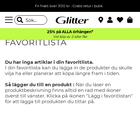
Fri frakt över 300 kr
•
Gratis retur i butik
25% på ALLA
örhängen*
Vid köp av 2 eller fler
FAVORITLISTA
Du har inga artiklar i din favoritlista.
I din favoritlista kan du lägga in de produkter du skulle
vilja ha eller planerar att köpa längre fram i tiden.
Så lägger du till en produkt :
När du läser en
produktbeskrivning finns alltid en rad med ikoner
överst till vänster. Klicka på ikonen "Lägg i favoritlistan"
för att lägga till produkten du tittar på.