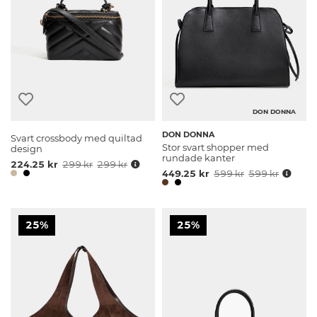
DON DONNA
DON DONNA
Svart crossbody med quiltad
Stor svart shopper med
design
rundade kanter
224.25 kr
299 kr
299 kr
449.25 kr
599 kr
599 kr
25%
25%