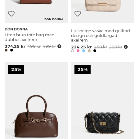
DON DONNA
DON DONNA
Ljusbeige väska med quiltad
Liten brun tote bag med
design och guldfärgad
dubbel axelrem
axelrem
374.25 kr
499 kr
499 kr
224.25 kr
150 kr
299 kr
25%
25%