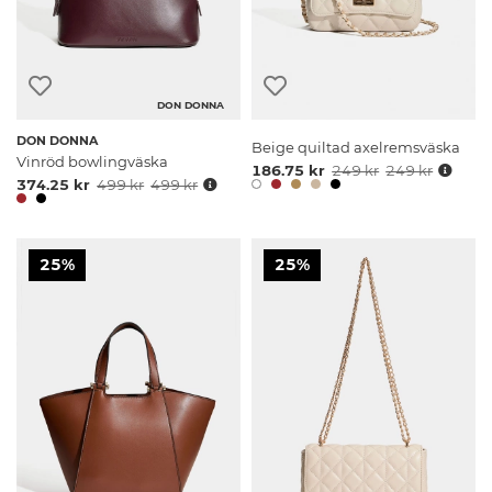
DON DONNA
DON DONNA
Beige quiltad axelremsväska
Vinröd bowlingväska
186.75 kr
249 kr
249 kr
374.25 kr
499 kr
499 kr
25%
25%