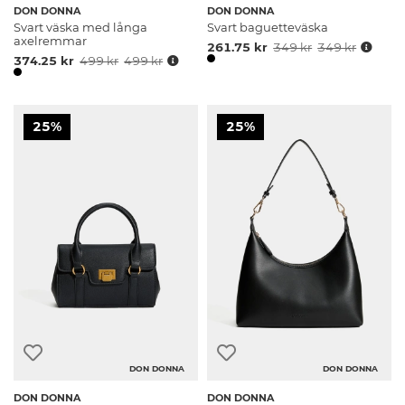
DON DONNA
DON DONNA
Svart väska med långa
Svart baguetteväska
axelremmar
261.75 kr
349 kr
349 kr
374.25 kr
499 kr
499 kr
25%
25%
DON DONNA
DON DONNA
DON DONNA
DON DONNA