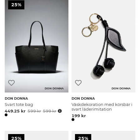
25%
DON DONNA
DON DONNA
DON DONNA
DON DONNA
Svart tote bag
Väskdekoration med körsbär i
svart läderimitation
449.25 kr
599 kr
599 kr
199 kr
25%
25%