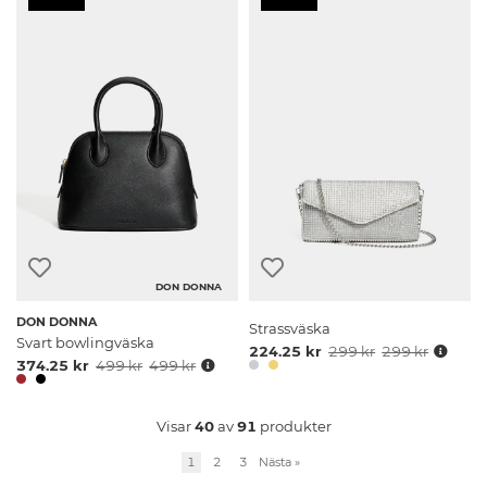
DON DONNA
DON DONNA
Strassväska
Svart bowlingväska
224.25 kr
299 kr
299 kr
374.25 kr
499 kr
499 kr
Visar
40
av
91
produkter
1
2
3
Nästa
»