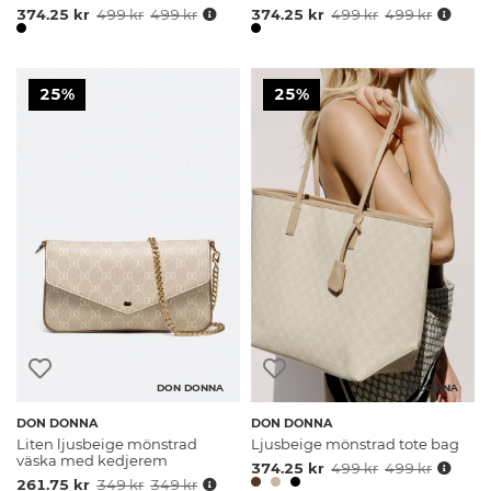
374.25 kr
499 kr
499 kr
374.25 kr
499 kr
499 kr
25%
25%
DON DONNA
DON DONNA
DON DONNA
DON DONNA
Liten ljusbeige mönstrad
Ljusbeige mönstrad tote bag
väska med kedjerem
374.25 kr
499 kr
499 kr
261.75 kr
349 kr
349 kr