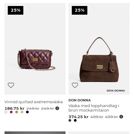
25%
25%
DON DONNA
DON DONNA
Vinröd quiltad axelremsväska
Väska med topphandtag i
186.75 kr
249 kr
249 kr
brun mockaimitaion
374.25 kr
499 kr
499 kr