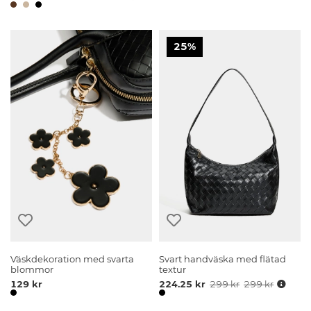
25%
Väskdekoration med svarta
Svart handväska med flätad
blommor
textur
129 kr
224.25 kr
299 kr
299 kr