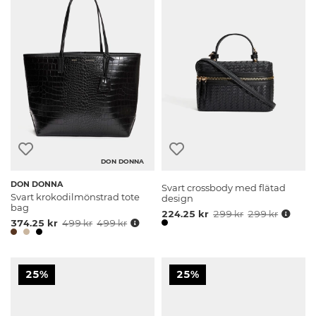
DON DONNA
DON DONNA
Svart crossbody med flätad
Svart krokodilmönstrad tote
design
bag
224.25 kr
299 kr
299 kr
374.25 kr
499 kr
499 kr
25%
25%