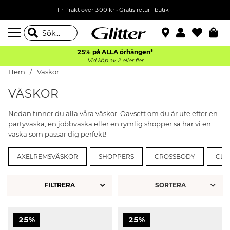
Fri frakt över 300 kr
•
Gratis retur i butik
25% på ALLA
örhängen*
Vid köp av 2 eller fler
Hem
Väskor
VÄSKOR
Nedan finner du alla våra väskor. Oavsett om du är ute efter en
partyväska, en jobbväska eller en rymlig shopper så har vi en
väska som passar dig perfekt!
AXELREMSVÄSKOR
SHOPPERS
CROSSBODY
CLU
FILTRERA
25%
25%