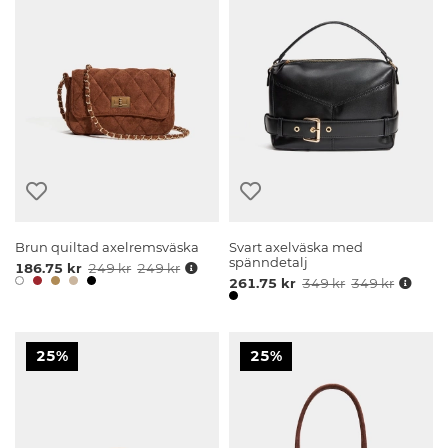
Brun quiltad axelremsväska
Svart axelväska med
spänndetalj
186.75 kr
249 kr
249 kr
261.75 kr
349 kr
349 kr
25%
25%