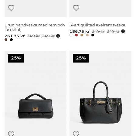
Brun handväska med rem och
Svart quiltad axelremsväska
låsdetalj
186.75 kr
249 kr
249 kr
261.75 kr
349 kr
349 kr
25%
25%