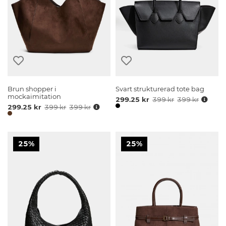
Brun shopper i
Svart strukturerad tote bag
mockaimitation
299.25 kr
399 kr
399 kr
299.25 kr
399 kr
399 kr
25%
25%