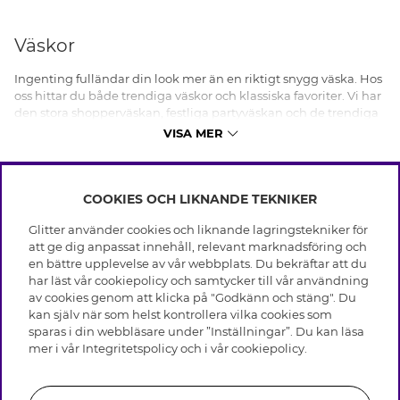
Väskor
Ingenting fulländar din look mer än en riktigt snygg väska. Hos
oss hittar du både trendiga väskor och klassiska favoriter. Vi har
den stora shopperväskan, festliga partyväskan och de trendiga
axelremsväskorna - så att du kan hitta väskan som matchar ditt
VISA MER
behov.
När det gäller mode och funktionalitet spelar väskor en central
roll. Från den praktiska crossbody-väskan till den eleganta
COOKIES OCH LIKNANDE TEKNIKER
INFO
clutchbagen, finns det en väska för varje tillfälle, stil och behov.
Glitter använder cookies och liknande lagringstekniker för
Hos Glitter kan du utforska världen av damväskor, med fokus på
Leverans
att ge dig anpassat innehåll, relevant marknadsföring och
olika stilar, färger och storlekar som passar just dig.
OM GLITTER
Villkor
en bättre upplevelse av vår webbplats. Du bekräftar att du
Integritetspolicy
Väska dam
har läst vår cookiepolicy och samtycker till vår användning
Black Friday
Cookies
av cookies genom att klicka på "Godkänn och stäng". Du
HJÄLP
Våra butiker
Bland damväskor finns det en mängd olika stilar att välja
kan själv när som helst kontrollera vilka cookies som
Medlemsvillkor
mellan. En svart väska är en tidlös klassiker som passar till allt,
Varumärken
sparas i din webbläsare under ”Inställningar”. Du kan läsa
Vanliga frågor
Jobba hos Glitter
medan en vit väska kan lyfta en sommaroutfit till nya höjder.
Företagshistoria
mer i vår
Integritetspolicy
och i vår
cookiepolicy
.
Kundservice
För de som föredrar något mer färgglatt, är en grön väska ett
Återkallelse
Hållbarhet
utmärkt sätt att tillföra en pop av färg till din garderob.
Retur & Ångra Köp
Presentkortssaldo
Visselblåsning
Skötselråd äkta silver