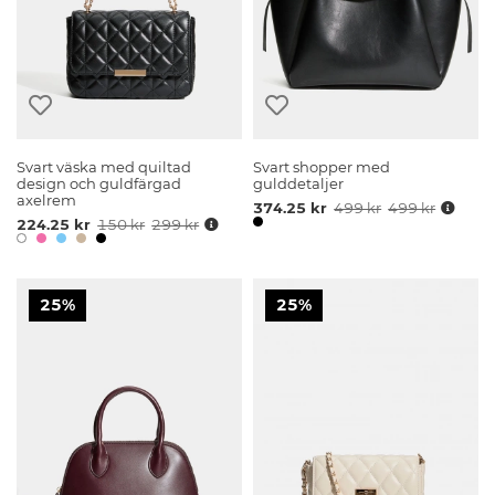
Svart väska med quiltad
Svart shopper med
design och guldfärgad
gulddetaljer
axelrem
374.25 kr
499 kr
499 kr
224.25 kr
150 kr
299 kr
25%
25%