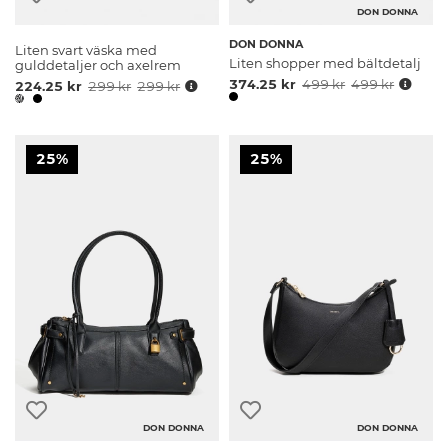
DON DONNA
DON DONNA
Liten svart väska med
Liten shopper med bältdetalj
gulddetaljer och axelrem
374.25 kr
499 kr
499 kr
224.25 kr
299 kr
299 kr
25%
25%
DON DONNA
DON DONNA