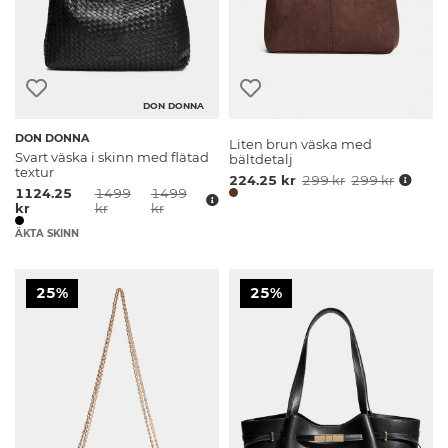
DON DONNA
DON DONNA
Liten brun väska med
Svart väska i skinn med flätad
bältdetalj
textur
224.25 kr
299 kr
299 kr
1124.25
1499
1499
kr
kr
kr
ÄKTA SKINN
25%
25%