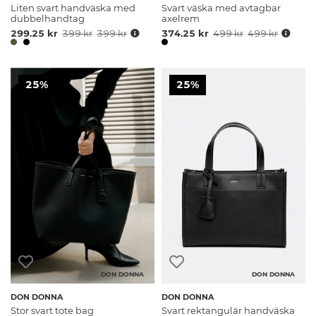
Liten svart handväska med
Svart väska med avtagbar
dubbelhandtag
axelrem
299.25 kr
399 kr
399 kr
374.25 kr
499 kr
499 kr
25%
25%
DON DONNA
DON DONNA
DON DONNA
DON DONNA
Stor svart tote bag
Svart rektangulär handväska