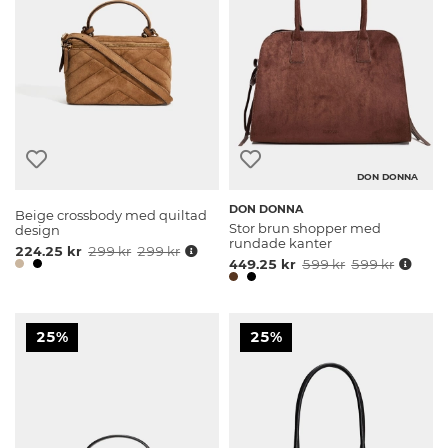
DON DONNA
DON DONNA
Beige crossbody med quiltad
Stor brun shopper med
design
rundade kanter
224.25 kr
299 kr
299 kr
449.25 kr
599 kr
599 kr
25%
25%