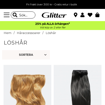
Fri frakt över 300 kr
•
Gratis retur i butik
25% på ALLA
örhängen*
Vid köp av 2 eller fler
Hem
Håraccessoarer
Löshår
LÖSHÅR