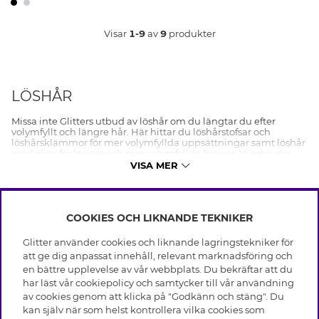
Visar
1-9
av
9
produkter
LÖSHÅR
Missa inte Glitters utbud av löshår om du längtar du efter
volymfyllt och längre hår. Här hittar du löshårstofsar och
löshårsklämmor för mer volymfyllda uppsättningar samt löshår
med clips för längre och mer volymfyllda frisyrer. Vi erbjuder
syntetiskt löshår och extensions i flera olika färger.
VISA MER
Löshår är en väldigt snabb och enkel lösning för dig som ge ditt
hår och frisyr lite extra volym. Glitters clip-in löshår tar bara
några minuter att sätta in och kan enkelt sättas om, eller tas ut
COOKIES OCH LIKNANDE TEKNIKER
efter en fest eller kväll på stan. Om du ska sätta upp ditt hår i en
INFO
knut som behöver mer volym så är våra löshårstofsar perfekta.
Önskar du en fylligare och längre hästsvans så det vår
Glitter använder cookies och liknande lagringstekniker för
Leverans
löshårsklämma du ska köpa.
att ge dig anpassat innehåll, relevant marknadsföring och
OM GLITTER
Villkor
en bättre upplevelse av vår webbplats. Du bekräftar att du
Då Glitters utbud av löshår består av klämmor, clip-ins och
Integritetspolicy
tofsar så går de att återanvända dem några gånger innan det
har läst vår cookiepolicy och samtycker till vår användning
Black Friday
behövs köpas nya.
Cookies
av cookies genom att klicka på "Godkänn och stäng". Du
HJÄLP
Våra butiker
kan själv när som helst kontrollera vilka cookies som
Hur tar man bäst hand om sitt löshår? – Skötselråd och
Medlemsvillkor
Varumärken