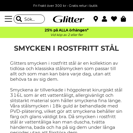
Fri frakt över 300 kr
•
Gratis retur i butik
25% på ALLA
örhängen*
Vid köp av 2 eller fler
SMYCKEN I ROSTFRITT STÅL
Glitters smycken i rostfritt stål är en kollektion av
tidlösa och klassiska stålsmycken som passar till
allt och som man kan bära varje dag, utan att
behöva ta av sig dem.
Smyckena är tillverkade i högpolerat kirurgiskt stål
316L som är ett vattentåligt, allergivänligt och
slitstarkt material som håller smyckena fina länge.
Våra stålsmycken i 18k guld är behandlade med
PVD-plätering, vilket gör att smyckena behåller sin
färg och glans väldigt bra. Då smycken i rostfritt
stål är vattentåliga kan man duscha, tvätta
händerna, bada och ha på sig dem under långa
perioder utan att förstöra dem.