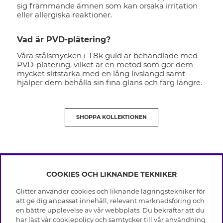
sig främmande ämnen som kan orsaka irritation
eller allergiska reaktioner.
Vad är PVD-plätering?
Våra stålsmycken i 18k guld är behandlade med
PVD-plätering, vilket är en metod som gör dem
mycket slitstarka med en lång livslängd samt
hjälper dem behålla sin fina glans och färg längre.
SHOPPA KOLLEKTIONEN
COOKIES OCH LIKNANDE TEKNIKER
INFO
Glitter använder cookies och liknande lagringstekniker för
Leverans
att ge dig anpassat innehåll, relevant marknadsföring och
OM GLITTER
Villkor
en bättre upplevelse av vår webbplats. Du bekräftar att du
Integritetspolicy
har läst vår cookiepolicy och samtycker till vår användning
Black Friday