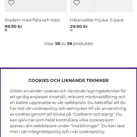
Diadem med fläta och rosor
Hårsnoddar mjuka, 5-pack
99.90 kr
29.90 kr
Visar
38
av
38
produkter
COOKIES OCH LIKNANDE TEKNIKER
INFO
Glitter använder cookies och liknande lagringstekniker för
Leverans
att ge dig anpassat innehåll, relevant marknadsföring och
OM GLITTER
Villkor
en bättre upplevelse av vår webbplats. Du bekräftar att du
Integritetspolicy
har läst vår cookiepolicy och samtycker till vår användning
Black Friday
Cookies
av cookies genom att klicka på "Godkänn och stäng". Du
HJÄLP
Våra butiker
kan själv när som helst kontrollera vilka cookies som
Medlemsvillkor
Varumärken
sparas i din webbläsare under ”Inställningar”. Du kan läsa
Vanliga frågor
Jobba hos Glitter
Företagshistoria
mer i vår
Integritetspolicy
och i vår
cookiepolicy
.
Kundservice
Återkallelse