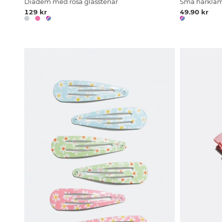
Diadem med rosa glasstenar
Små hårkläm
129 kr
49.90 kr