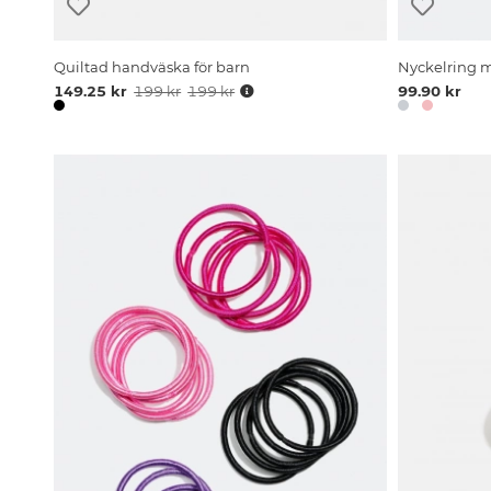
Quiltad handväska för barn
Nyckelring m
149.25 kr
199 kr
199 kr
99.90 kr