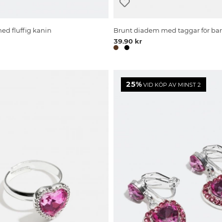
ed fluffig kanin
Brunt diadem med taggar för ba
39.90 kr
25%
VID KÖP AV MINST 2