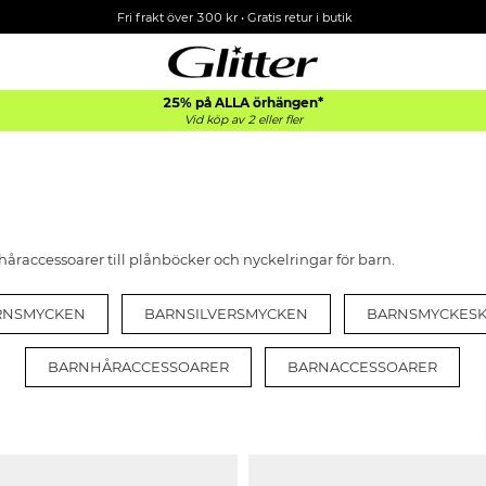
Fri frakt över 300 kr
•
Gratis retur i butik
25% på ALLA
örhängen*
Vid köp av 2 eller fler
håraccessoarer till plånböcker och nyckelringar för barn.
RNSMYCKEN
BARNSILVERSMYCKEN
BARNSMYCKESK
BARNHÅRACCESSOARER
BARNACCESSOARER