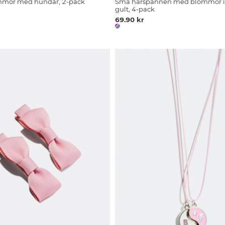
mor med hundar, 2-pack
Små hårspännen med blommor i 
gult, 4-pack
69.90 kr