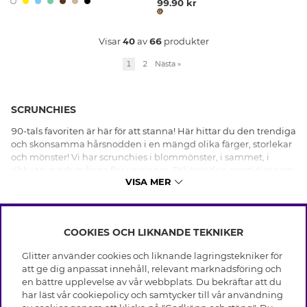
99.90 kr
Visar
40
av
66
produkter
1
2
Nästa
»
SCRUNCHIES
90-tals favoriten är här för att stanna! Här hittar du den trendiga
och skonsamma hårsnodden i en mängd olika färger, storlekar
och mönster! Vi har scrunchies i blommönster, i sammet, i
ribbat tyg och många fler versioner. Följ trenden samtidigt som
VISA MER
du är snäll med ditt hår - Shoppa scrunchies hos oss idag.
COOKIES OCH LIKNANDE TEKNIKER
INFO
Glitter använder cookies och liknande lagringstekniker för
Leverans
att ge dig anpassat innehåll, relevant marknadsföring och
OM GLITTER
Villkor
en bättre upplevelse av vår webbplats. Du bekräftar att du
Integritetspolicy
har läst vår cookiepolicy och samtycker till vår användning
Black Friday
Cookies