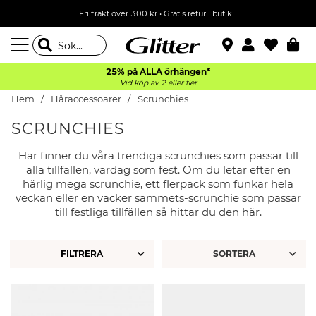
Fri frakt över 300 kr
•
Gratis retur i butik
25% på ALLA
örhängen*
Vid köp av 2 eller fler
Hem
Håraccessoarer
Scrunchies
SCRUNCHIES
Här finner du våra trendiga scrunchies som passar till
alla tillfällen, vardag som fest. Om du letar efter en
härlig mega scrunchie, ett flerpack som funkar hela
veckan eller en vacker sammets-scrunchie som passar
till festliga tillfällen så hittar du den här.
FILTRERA