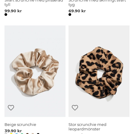
Svart scrunchie med plisserad
Scrunchie med skimrigt svart
tyll
tyg
99.90 kr
69.90 kr
Beige scrunchie
Stor scrunchie med
leopardmönster
39.90 kr