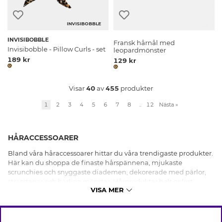
INVISIBOBBLE
INVISIBOBBLE
Fransk hårnål med
Invisibobble - Pillow Curls - set
leopardmönster
189 kr
129 kr
Visar
40
av
455
produkter
1
2
3
4
5
6
7
8
..
12
Nästa
»
HÅRACCESSOARER
Bland våra håraccessoarer hittar du våra trendigaste produkter.
Här kan du shoppa de finaste hårspännena, mjukaste
scrunchies och snyggaste diademen, dekorerade med pärlor,
strasstenar och härliga mönster. Hårprodukter helt enligt
VISA MER
säsongen trender som passar vardag som fest. Shoppa dina
hårfavoriter online hos oss idag!