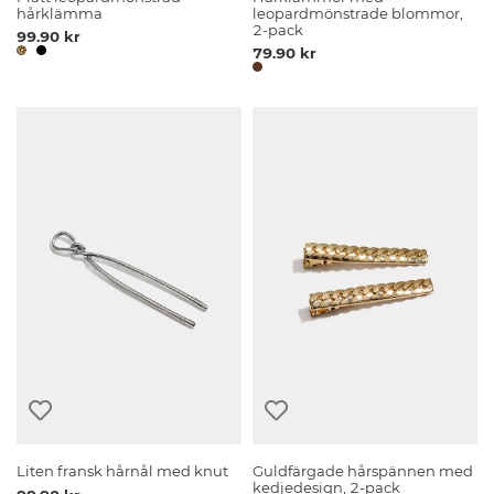
hårklämma
leopardmönstrade blommor,
2-pack
99.90 kr
79.90 kr
Liten fransk hårnål med knut
Guldfärgade hårspännen med
kedjedesign, 2-pack