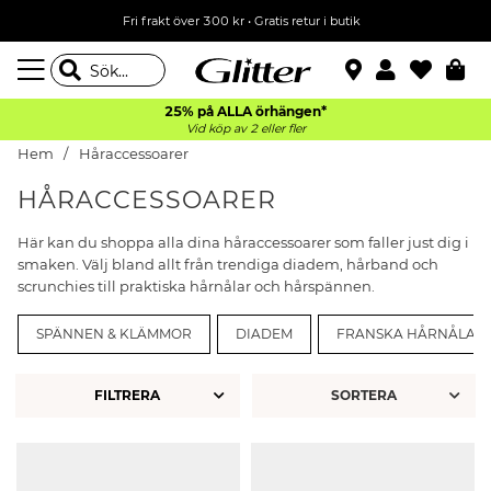
Fri frakt över 300 kr
•
Gratis retur i butik
25% på ALLA
örhängen*
Vid köp av 2 eller fler
Hem
Håraccessoarer
HÅRACCESSOARER
Här kan du shoppa alla dina håraccessoarer som faller just dig i
smaken. Välj bland allt från trendiga diadem, hårband och
scrunchies till praktiska hårnålar och hårspännen.
SPÄNNEN & KLÄMMOR
DIADEM
FRANSKA HÅRNÅLAR
FILTRERA