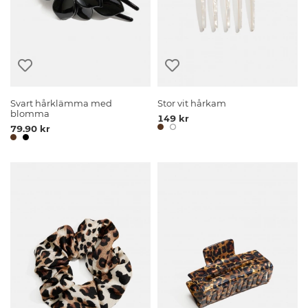
Svart hårklämma med
Stor vit hårkam
blomma
149 kr
79.90 kr