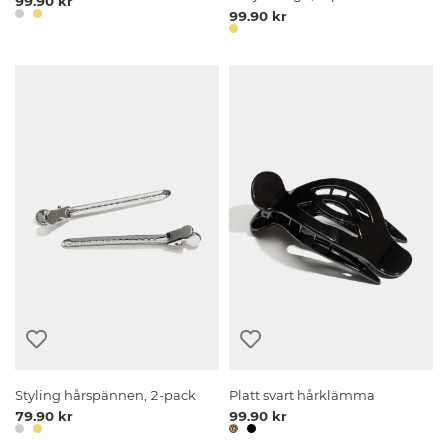
99.90 kr
99.90 kr
Styling hårspännen, 2-pack
Platt svart hårklämma
79.90 kr
99.90 kr