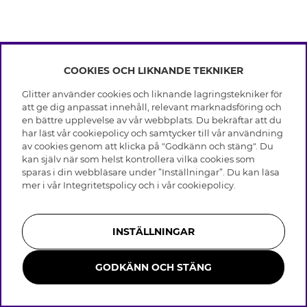
COOKIES OCH LIKNANDE TEKNIKER
INFO
Glitter använder cookies och liknande lagringstekniker för
Leverans
att ge dig anpassat innehåll, relevant marknadsföring och
OM GLITTER
Villkor
en bättre upplevelse av vår webbplats. Du bekräftar att du
Integritetspolicy
har läst vår cookiepolicy och samtycker till vår användning
Black Friday
Cookies
av cookies genom att klicka på "Godkänn och stäng". Du
HJÄLP
Våra butiker
kan själv när som helst kontrollera vilka cookies som
Medlemsvillkor
Varumärken
sparas i din webbläsare under ”Inställningar”. Du kan läsa
Vanliga frågor
Jobba hos Glitter
Företagshistoria
mer i vår
Integritetspolicy
och i vår
cookiepolicy
.
Kundservice
Återkallelse
Hållbarhet
Retur & Ångra Köp
Presentkortssaldo
Visselblåsning
Skötselråd äkta silver
Bli medlem
Press & Samarbeten
INSTÄLLNINGAR
Skötselråd skinnhandskar
Storleksguide för ringar
GODKÄNN OCH STÄNG
Smycken i rostfritt stål