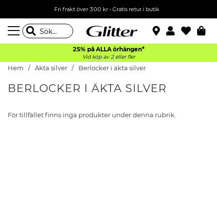
Fri frakt över 300 kr
•
Gratis retur i butik
25% på ALLA
örhängen*
Vid köp av 2 eller fler
Hem
Äkta silver
Berlocker i äkta silver
BERLOCKER I ÄKTA SILVER
För tillfället finns inga produkter under denna rubrik.