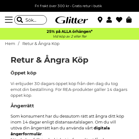
Fri frakt över 300 kr
•
Gratis retur i butik
25% på ALLA
örhängen*
Vid köp av 2 eller fler
Hem
Retur & Ångra Köp
Retur & Ångra Köp
Öppet köp
Vi erbjuder 30 dagars öppet köp från den dag du tog
emot din beställning. För REA-produkter gäller 14 dagars
öppet köp.
Ångerrätt
Som konsument har du dessutom rätt att ångra ditt köp
inom 14 dagar enligt distansavtalslagen. Om du vill
utöva din ångerrätt kan du använda vårt
digitala
ångerformulär
.