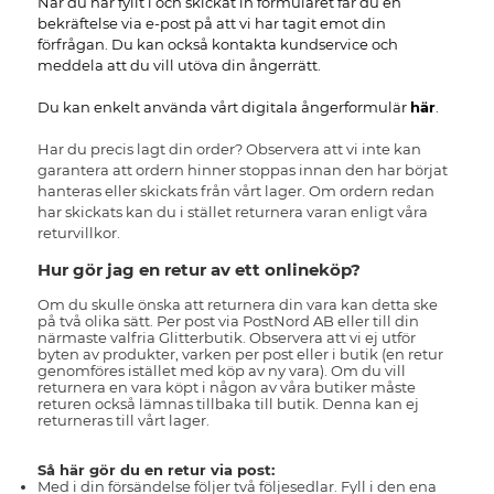
När du har fyllt i och skickat in formuläret får du en
bekräftelse via e-post på att vi har tagit emot din
förfrågan. Du kan också kontakta kundservice och
meddela att du vill utöva din ångerrätt.
Du kan enkelt använda vårt digitala ångerformulär
här
.
Har du precis lagt din order? Observera att vi inte kan
garantera att ordern hinner stoppas innan den har börjat
hanteras eller skickats från vårt lager. Om ordern redan
har skickats kan du i stället returnera varan enligt våra
returvillkor.
Hur gör jag en retur av ett onlineköp?
Om du skulle önska att returnera din vara kan detta ske
på två olika sätt. Per post via PostNord AB eller till din
närmaste valfria Glitterbutik. Observera att vi ej utför
byten av produkter, varken per post eller i butik (en retur
genomföres istället med köp av ny vara). Om du vill
returnera en vara köpt i någon av våra butiker måste
returen också lämnas tillbaka till butik. Denna kan ej
returneras till vårt lager.
Så här gör du en retur via post:
Med i din försändelse följer två följesedlar. Fyll i den ena