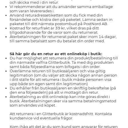
och skicka med i din retur.
Vi rekommenderar att du använder samma emballage
som varan levererades i.
Använd returadressetiketten som du fick med din
försändelse och klistra den på paketet. Lämna sedan in
paketet till ditt närmsta postombud på PostNord AB.
Kostnad för returfrakt är 39 kr, vilket dras på ditt
tillgodohavande för de varor som du returnerat.
Återbetalningen för returnerat paket sker inom 14 dagar,
till samma betalsätt som du betalat din order med.
Så här gör du en retur av ett onlineköp i butik:
Du har möjlighet att returnera din produkt/beställning till
din närmaste valfria Glitterbutik. Ta med dig produkten
samt båda följesedlarna som bifogats i din order.
Överlämna returen till butikssäljaren och visa giltig
legitimation (om du väljer att skicka någon annan person
i ditt ställe för att returnera i butik måste personen visa
upp både sin egen samt din legitimation)
Du erhåller från butikssäljaren en skriftlig bekräftelse (på
den ena följesedeln) på att vi mottagit din retur.
Återbetalning av ditt onlineköp kan inte göras direkt i
butik. Återbetalningen sker via samma betalningsmetod
som användes vid köpet.
Att returnera i en Glitterbutik är kostnadsfritt. Kontakta
kundservice vid eventuella frågor.
Kom ihåg att det är du som kund som ansvarar för returen