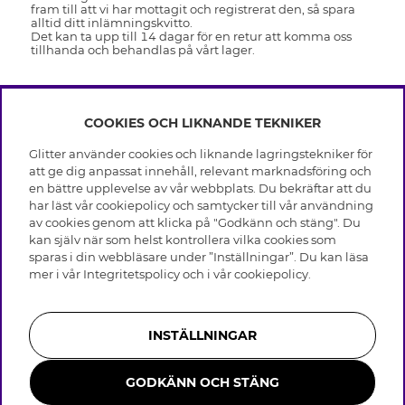
fram till att vi har mottagit och registrerat den, så spara
alltid ditt inlämningskvitto.
Det kan ta upp till 14 dagar för en retur att komma oss
tillhanda och behandlas på vårt lager.
COOKIES OCH LIKNANDE TEKNIKER
INFO
Glitter använder cookies och liknande lagringstekniker för
Leverans
att ge dig anpassat innehåll, relevant marknadsföring och
OM GLITTER
Villkor
en bättre upplevelse av vår webbplats. Du bekräftar att du
Integritetspolicy
har läst vår cookiepolicy och samtycker till vår användning
Black Friday
Cookies
av cookies genom att klicka på "Godkänn och stäng". Du
HJÄLP
Våra butiker
kan själv när som helst kontrollera vilka cookies som
Medlemsvillkor
Varumärken
sparas i din webbläsare under ”Inställningar”. Du kan läsa
Vanliga frågor
Jobba hos Glitter
Företagshistoria
mer i vår
Integritetspolicy
och i vår
cookiepolicy
.
Kundservice
Återkallelse
Hållbarhet
Retur & Ångra Köp
Presentkortssaldo
Visselblåsning
Skötselråd äkta silver
Bli medlem
Press & Samarbeten
INSTÄLLNINGAR
Skötselråd skinnhandskar
Storleksguide för ringar
GODKÄNN OCH STÄNG
Smycken i rostfritt stål