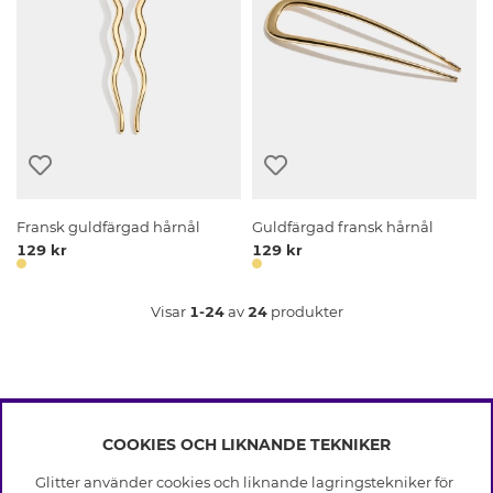
Fransk guldfärgad hårnål
Guldfärgad fransk hårnål
129 kr
129 kr
Visar
1-24
av
24
produkter
COOKIES OCH LIKNANDE TEKNIKER
INFO
Glitter använder cookies och liknande lagringstekniker för
Leverans