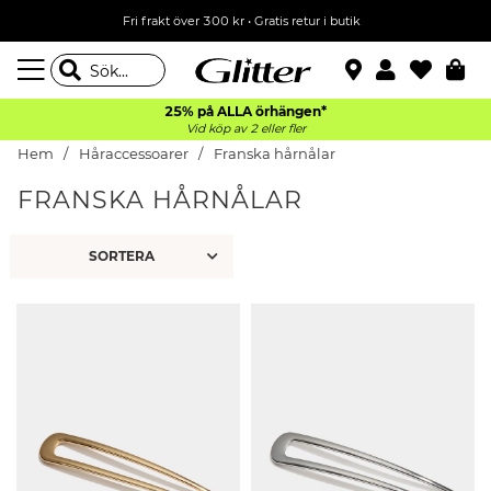
Fri frakt över 300 kr
•
Gratis retur i butik
25% på ALLA
örhängen*
Vid köp av 2 eller fler
Hem
Håraccessoarer
Franska hårnålar
FRANSKA HÅRNÅLAR