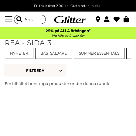
Fri frakt över 300 kr
•
Gratis retur i butik
25% på ALLA
örhängen*
Vid köp av 2 eller fler
REA - SIDA 3
NYHETER
BÄSTSÄLJARE
SUMMER ESSENTIALS
F
FILTRERA
För tillfället finns inga produkter under denna rubrik.