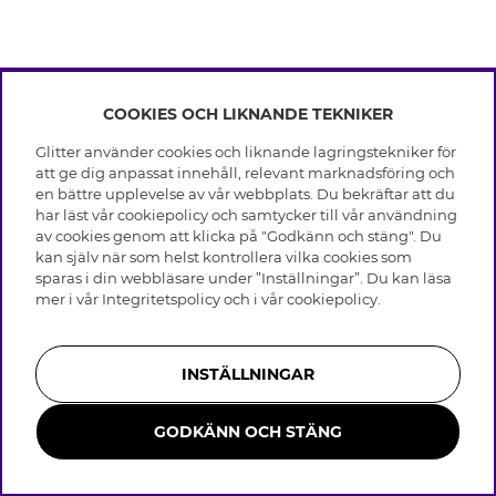
COOKIES OCH LIKNANDE TEKNIKER
INFO
Glitter använder cookies och liknande lagringstekniker för
Leverans
att ge dig anpassat innehåll, relevant marknadsföring och
OM GLITTER
Villkor
en bättre upplevelse av vår webbplats. Du bekräftar att du
Integritetspolicy
har läst vår cookiepolicy och samtycker till vår användning
Black Friday
Cookies
av cookies genom att klicka på "Godkänn och stäng". Du
HJÄLP
Våra butiker
kan själv när som helst kontrollera vilka cookies som
Medlemsvillkor
Varumärken
sparas i din webbläsare under ”Inställningar”. Du kan läsa
Vanliga frågor
Jobba hos Glitter
Företagshistoria
mer i vår
Integritetspolicy
och i vår
cookiepolicy
.
Kundservice
Återkallelse
Hållbarhet
Retur & Ångra Köp
Presentkortssaldo
Visselblåsning
Skötselråd äkta silver
Bli medlem
Press & Samarbeten
INSTÄLLNINGAR
Skötselråd skinnhandskar
Storleksguide för ringar
GODKÄNN OCH STÄNG
Smycken i rostfritt stål