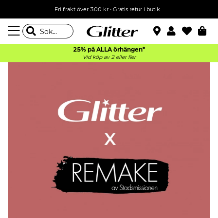
Fri frakt över 300 kr
•
Gratis retur i butik
25% på ALLA
örhängen*
Vid köp av 2 eller fler