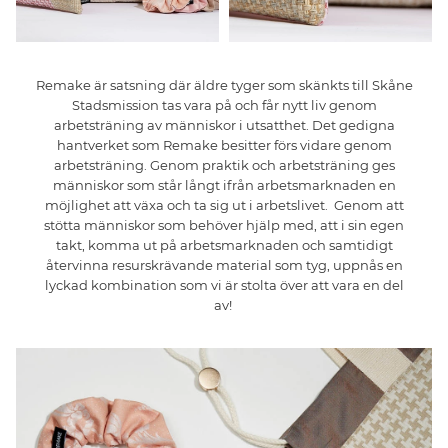
Remake
är satsning där äldre tyger som skänkts till Skåne
Stadsmission tas vara på och få
r
nytt liv genom
arbetsträning av människor i utsatthet.
Det gedigna
hantverket som
Remake
besitter förs vidare genom
arbetsträning. Genom praktik och arbetsträning ges
människor som står långt ifrån arbetsmarknaden en
möjlighet att växa och ta sig ut i arbetslivet.
Genom
att
stötta
människor
som
behöver
hjälp
med,
att
i sin
egen
takt,
komma
ut
på
arbetsmarknaden
och
samtidigt
återvinna
resurskrävande
material
som
tyg,
uppnås
en
lyckad
kombination
som
vi
är
stolta
över
att
vara en del
av!