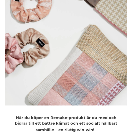
När
du
köper
en
Remake-
produkt
är
du med
och
bidrar
till
ett
bättre
klimat
och
ett
socialt
hållbart
samhälle
–
en
riktig
win-win!