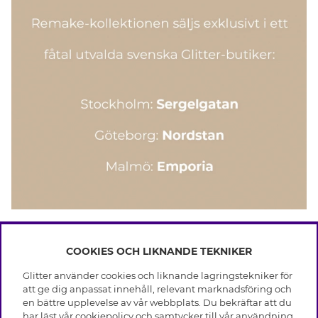
COOKIES OCH LIKNANDE TEKNIKER
INFO
Glitter använder cookies och liknande lagringstekniker för
Leverans
att ge dig anpassat innehåll, relevant marknadsföring och
OM GLITTER
Villkor
en bättre upplevelse av vår webbplats. Du bekräftar att du
Integritetspolicy
har läst vår cookiepolicy och samtycker till vår användning