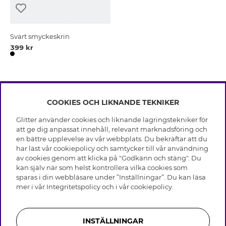
Svart smyckeskrin
399 kr
COOKIES OCH LIKNANDE TEKNIKER
INFO
Glitter använder cookies och liknande lagringstekniker för
Leverans
att ge dig anpassat innehåll, relevant marknadsföring och
OM GLITTER
Villkor
en bättre upplevelse av vår webbplats. Du bekräftar att du
Integritetspolicy
har läst vår cookiepolicy och samtycker till vår användning
Black Friday
Cookies
av cookies genom att klicka på "Godkänn och stäng". Du
HJÄLP
Våra butiker
kan själv när som helst kontrollera vilka cookies som
Medlemsvillkor
Varumärken
sparas i din webbläsare under ”Inställningar”. Du kan läsa
Vanliga frågor
Jobba hos Glitter
Företagshistoria
mer i vår
Integritetspolicy
och i vår
cookiepolicy
.
Kundservice
Återkallelse
Hållbarhet
Retur & Ångra Köp
Presentkortssaldo
Visselblåsning
Skötselråd äkta silver
Bli medlem
Press & Samarbeten
INSTÄLLNINGAR
Skötselråd skinnhandskar