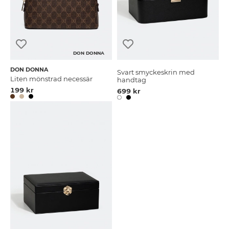
DON DONNA
DON DONNA
Svart smyckeskrin med
Liten mönstrad necessär
handtag
199 kr
699 kr