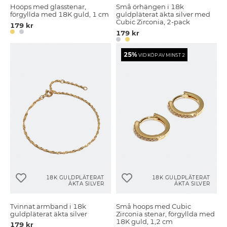
Hoops med glasstenar,
Små örhängen i 18k
förgyllda med 18K guld, 1 cm
guldpläterat äkta silver med
Cubic Zirconia, 2-pack
179 kr
179 kr
25%
VID KÖP AV MINST 2
18K GULDPLÄTERAT
18K GULDPLÄTERAT
ÄKTA SILVER
ÄKTA SILVER
Tvinnat armband i 18k
Små hoops med Cubic
guldpläterat äkta silver
Zirconia stenar, förgyllda med
18K guld, 1,2 cm
179 kr