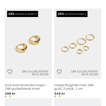
25%
25%
VID KÖP AV MINST 2
VID KÖP AV MINST 2
18K GULDPLÄTERAT
18K GULDPLÄTERAT
ÄKTA SILVER
ÄKTA SILVER
Små avsmalnande hoops i
Hoops förgyllda med 18K
18k guldpläterat silver
guld, 3-pack, 1 cm
299 kr
349 kr