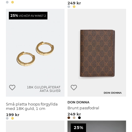
249 kr
25%
VID KÖP AV MINST 2
18K GULDPLÄTERAT
ÄKTA SILVER
DON DONNA
DON DONNA
Små platta hoops förgyllda
Brunt passfodral
med 18K guld, 1 cm
249 kr
199 kr
25%