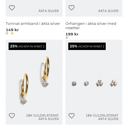
ÄKTA SILVER
ÄKTA SILVER
Tvinnat armband i äkta silver
Örhängen i äkta silver med
rosetter
149 kr
199 kr
25%
25%
VID KÖP AV MINST 2
VID KÖP AV MINST 2
18K GULDPLÄTERAT
18K GULDPLÄTERAT
ÄKTA SILVER
ÄKTA SILVER