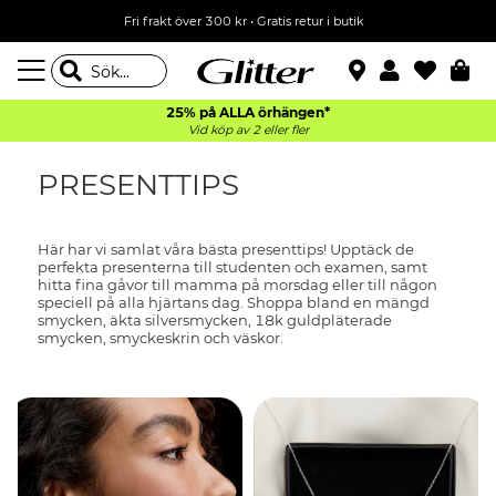
Fri frakt över 300 kr
•
Gratis retur i butik
25% på ALLA
örhängen*
Vid köp av 2 eller fler
PRESENTTIPS
Här har vi samlat våra bästa presenttips! Upptäck de
perfekta presenterna till studenten och examen, samt
hitta fina gåvor till mamma på morsdag eller till någon
speciell på alla hjärtans dag. Shoppa bland en mängd
smycken, äkta silversmycken, 18k guldpläterade
smycken, smyckeskrin och väskor.