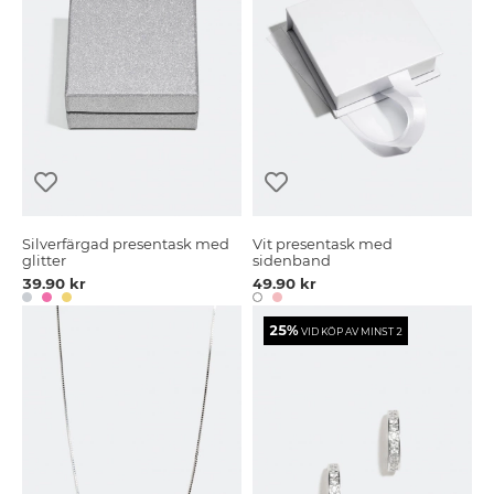
Silverfärgad presentask med
Vit presentask med
glitter
sidenband
39.90 kr
49.90 kr
25%
VID KÖP AV MINST 2