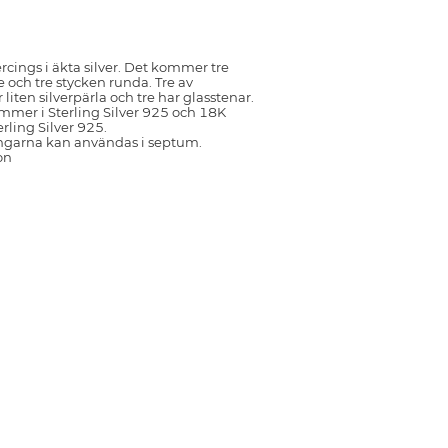
rcings i äkta silver. Det kommer tre
 och tre stycken runda. Tre av
liten silverpärla och tre har glasstenar.
mmer i Sterling Silver 925 och 18K
rling Silver 925.
ngarna kan användas i septum.
on