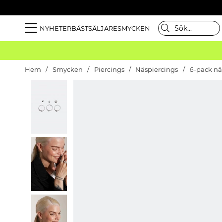
NYHETER
BÄSTSÄLJARE
SMYCKEN
Hem
Smycken
Piercings
Näspiercings
6-pack näs