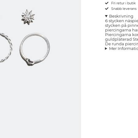
Fri retur i butik
Snabb leverans
Beskrivning
6 stycken näspie
stycken på pinne
piercingarna har 
Piercingarna ko
guldpläterad Ste
De runda pierci
Mer Informati