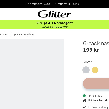
Fri frakt över 300 kr
•
Gratis retur i butik
25% på ALLA
örhängen*
Vid köp av 2 eller fler
piercings i äkta silver
6-pack näsp
199
kr
Silver
Finns i lager
Hitta i butik
Fri frakt vid kö