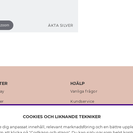
o zoom
ÄKTA SILVER
TER
HJÄLP
day
Vanliga frågor
er
Kundservice
en
Retur & Ångra Köp
COOKIES OCH LIKNANDE TEKNIKER
istoria
Skötselråd äkta silver
e dig anpassat innehåll, relevant marknadsföring och en bättre upplev
t
Skötselråd skinnhandskar
 att klicka på "Godkänn och stäng". Du kan själv när som helst kontr