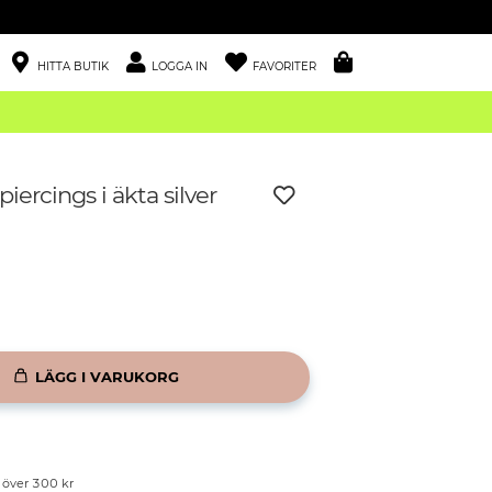
HITTA BUTIK
LOGGA IN
FAVORITER
iercings i äkta silver
LÄGG I VARUKORG
p över 300 kr