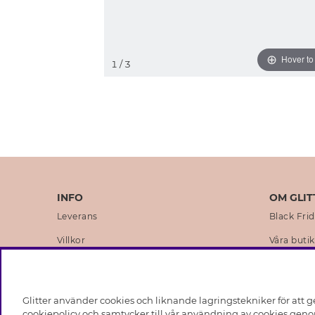
Hover t
1
/ 3
INFO
OM GLIT
Leverans
Black Fri
Villkor
Våra butik
Integritetspolicy
Varumärk
Cookies
Företagsh
Glitter använder cookies och liknande lagringstekniker för att g
Medlemsvillkor
Hållbarhe
cookiepolicy och samtycker till vår användning av cookies genom