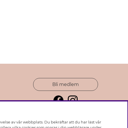
Bli medlem
else av vår webbplats. Du bekräftar att du har läst vår
ollera vilka cookies som sparas i din webbläsare under