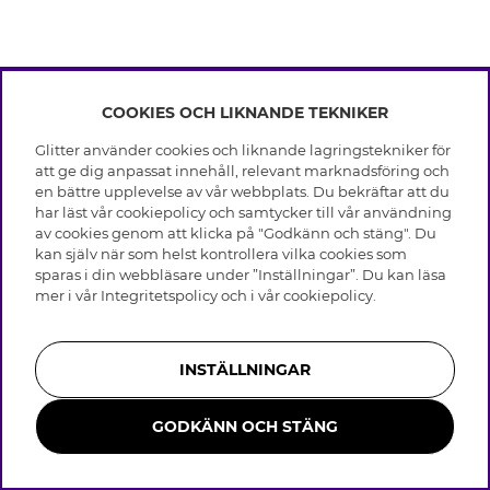
COOKIES OCH LIKNANDE TEKNIKER
INFO
Glitter använder cookies och liknande lagringstekniker för
Leverans
att ge dig anpassat innehåll, relevant marknadsföring och
OM GLITTER
Villkor
en bättre upplevelse av vår webbplats. Du bekräftar att du
Integritetspolicy
har läst vår cookiepolicy och samtycker till vår användning
Black Friday
Cookies
av cookies genom att klicka på "Godkänn och stäng". Du
HJÄLP
Våra butiker
kan själv när som helst kontrollera vilka cookies som
Medlemsvillkor
Varumärken
sparas i din webbläsare under ”Inställningar”. Du kan läsa
Vanliga frågor
Jobba hos Glitter
Företagshistoria
mer i vår
Integritetspolicy
och i vår
cookiepolicy
.
Kundservice
Återkallelse
Hållbarhet
Retur & Ångra Köp
Presentkortssaldo
Visselblåsning
Skötselråd äkta silver
Bli medlem
Press & Samarbeten
INSTÄLLNINGAR
Skötselråd skinnhandskar
Storleksguide för ringar
GODKÄNN OCH STÄNG
Smycken i rostfritt stål