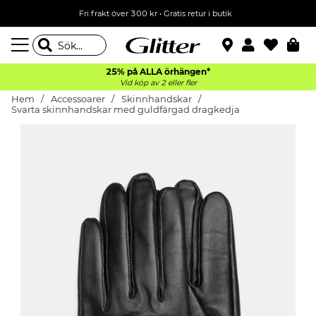
Fri frakt över 300 kr
•
Gratis retur i butik
25% på ALLA
örhängen*
Vid köp av 2 eller fler
Hem
Accessoarer
Skinnhandskar
Svarta skinnhandskar med guldfärgad dragkedja