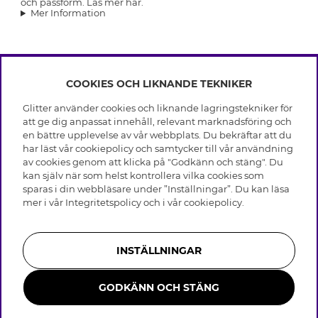
och passform. Läs mer här.
Mer Information
COOKIES OCH LIKNANDE TEKNIKER
INFO
Glitter använder cookies och liknande lagringstekniker för
Leverans
att ge dig anpassat innehåll, relevant marknadsföring och
OM GLITTER
Villkor
en bättre upplevelse av vår webbplats. Du bekräftar att du
Integritetspolicy
har läst vår cookiepolicy och samtycker till vår användning
Black Friday
Cookies
av cookies genom att klicka på "Godkänn och stäng". Du
HJÄLP
Våra butiker
kan själv när som helst kontrollera vilka cookies som
Medlemsvillkor
Varumärken
sparas i din webbläsare under ”Inställningar”. Du kan läsa
Vanliga frågor
Jobba hos Glitter
Företagshistoria
mer i vår
Integritetspolicy
och i vår
cookiepolicy
.
Kundservice
Återkallelse
Hållbarhet
Retur & Ångra Köp
Presentkortssaldo
Visselblåsning
Skötselråd äkta silver
Bli medlem
Press & Samarbeten
INSTÄLLNINGAR
Skötselråd skinnhandskar
Storleksguide för ringar
GODKÄNN OCH STÄNG
Smycken i rostfritt stål