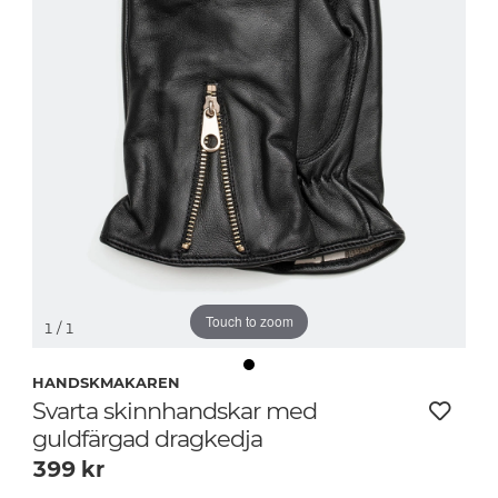
Touch to zoom
1
/ 1
HANDSKMAKAREN
Svarta skinnhandskar med
guldfärgad dragkedja
399
kr