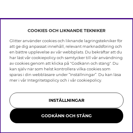
COOKIES OCH LIKNANDE TEKNIKER
INFO
Glitter använder cookies och liknande lagringstekniker för
Leverans
att ge dig anpassat innehåll, relevant marknadsföring och
OM GLITTER
Villkor
en bättre upplevelse av vår webbplats. Du bekräftar att du
Integritetspolicy
har läst vår cookiepolicy och samtycker till vår användning
Black Friday
Cookies
av cookies genom att klicka på "Godkänn och stäng". Du
HJÄLP
Våra butiker
kan själv när som helst kontrollera vilka cookies som
Medlemsvillkor
Varumärken
sparas i din webbläsare under ”Inställningar”. Du kan läsa
Vanliga frågor
Jobba hos Glitter
Företagshistoria
mer i vår
Integritetspolicy
och i vår
cookiepolicy
.
Kundservice
Återkallelse
Hållbarhet
Retur & Ångra Köp
Presentkortssaldo
Visselblåsning
Skötselråd äkta silver
Bli medlem
Press & Samarbeten
INSTÄLLNINGAR
Skötselråd skinnhandskar
Storleksguide för ringar
GODKÄNN OCH STÄNG
Smycken i rostfritt stål