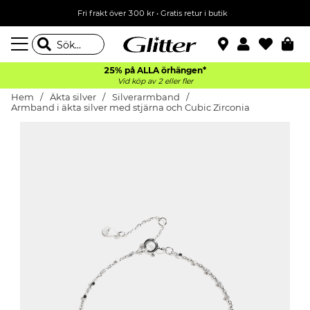
Fri frakt över 300 kr
•
Gratis retur i butik
25% på ALLA
örhängen*
Vid köp av 2 eller fler
Hem
Äkta silver
Silverarmband
Armband i äkta silver med stjärna och Cubic Zirconia