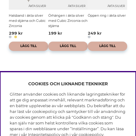
ÄKTA SILVER
ÄKTA SILVER
ÄKTA SILVER
Halsband i äkta silver
Örhängen i äkta silver
Öppen ring i äkta silver
med stjärna och Cubic
med Cubic Zirconia och
Zirconia
stjärna
299 kr
199 kr
249 kr
LÄGG TILL
LÄGG TILL
LÄGG TILL
COOKIES OCH LIKNANDE TEKNIKER
INFO
Glitter använder cookies och liknande lagringstekniker för
Leverans
att ge dig anpassat innehåll, relevant marknadsföring och
OM GLITTER
Villkor
en bättre upplevelse av vår webbplats. Du bekräftar att du
Integritetspolicy
har läst vår cookiepolicy och samtycker till vår användning
Black Friday
Cookies
av cookies genom att klicka på "Godkänn och stäng". Du
HJÄLP
Våra butiker
kan själv när som helst kontrollera vilka cookies som
Medlemsvillkor
Varumärken
sparas i din webbläsare under ”Inställningar”. Du kan läsa
Vanliga frågor
Jobba hos Glitter
Företagshistoria
mer i vår
Integritetspolicy
och i vår
cookiepolicy
.
Kundservice