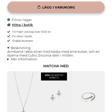
LÄGG I VARUKORG
Finns i lager
Hitta i butik
Fri frakt vid köp över 300 kr
Fri retur i butik
Snabb leverans
Beskrivning
Armband i äkta silver med kedja med små kuber, och en
stjärna med Cubic Zirconia-sten i mitten.
Mer Information
MATCHA MED
25%
VID KÖP AV
MINST 2