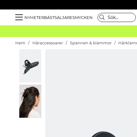
NYHETER
BÄSTSÄLJARE
SMYCKEN
Hem
Håraccessoarer
Spännen & klämmor
Hårkläm