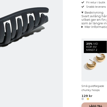
Fri retur i butik
Snabb leverans
Beskrivning
Svart avlång hå
vilket ger en fi
som är längre in
Mer Informati
25%
VID
KÖP AV
MINST 2
Små guldfärgade
chunky hoops
129 kr
LÄGG TILL