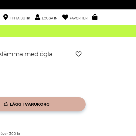
HITTA BUTIK
LOGGA IN
FAVORITER
rklämma med ögla
LÄGG I VARUKORG
p över 300 kr