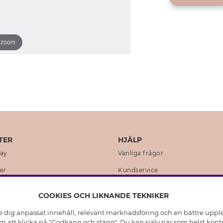
o zoom
TER
HJÄLP
day
Vanliga frågor
er
Kundservice
en
Retur & Ångra Köp
COOKIES OCH LIKNANDE TEKNIKER
istoria
Skötselråd äkta silver
e dig anpassat innehåll, relevant marknadsföring och en bättre upplev
t
Skötselråd skinnhandskar
 att klicka på "Godkänn och stäng". Du kan själv när som helst kontr