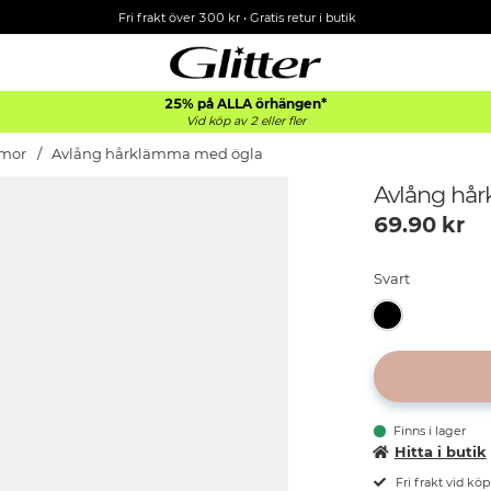
Fri frakt över 300 kr
•
Gratis retur i butik
25% på ALLA
örhängen*
Vid köp av 2 eller fler
mor
Avlång hårklämma med ögla
Avlång hå
69.90
kr
Svart
Finns i lager
Hitta i butik
Fri frakt vid kö