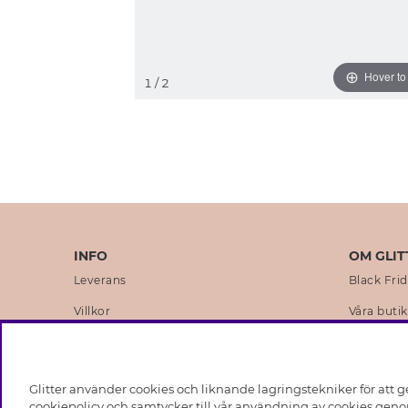
Hover t
1
/ 2
INFO
OM GLIT
Leverans
Black Fri
Villkor
Våra butik
Integritetspolicy
Varumärk
Cookies
Företagsh
Glitter använder cookies och liknande lagringstekniker för att g
Medlemsvillkor
Hållbarhe
cookiepolicy och samtycker till vår användning av cookies genom