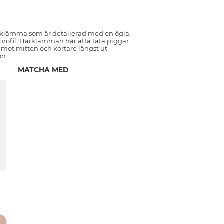
rklämma som är detaljerad med en ögla,
n profil. Hårklämman har åtta täta piggar
 mot mitten och kortare längst ut.
on
MATCHA MED