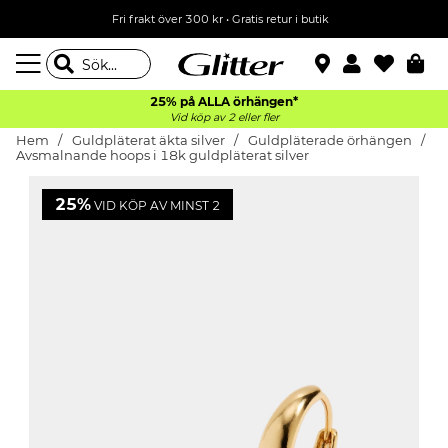
Fri frakt över 300 kr
•
Gratis retur i butik
25% på ALLA
örhängen*
Vid köp av 2 eller fler
Hem
Guldpläterat äkta silver
Guldpläterade örhängen
Avsmalnande hoops i 18k guldpläterat silver
25%
VID KÖP AV MINST 2