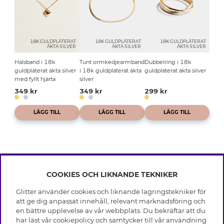
18K GULDPLÄTERAT
18K GULDPLÄTERAT
18K GULDPLÄTERAT
ÄKTA SILVER
ÄKTA SILVER
ÄKTA SILVER
Halsband i 18k
Tunt ormkedjearmband
Dubbelring i 18k
guldpläterat äkta silver
i 18k guldpläterat äkta
guldpläterat äkta silver
med fyllt hjärta
silver
349 kr
349 kr
299 kr
LÄGG TILL
LÄGG TILL
LÄGG TILL
COOKIES OCH LIKNANDE TEKNIKER
INFO
Glitter använder cookies och liknande lagringstekniker för
Leverans
att ge dig anpassat innehåll, relevant marknadsföring och
OM GLITTER
Villkor
en bättre upplevelse av vår webbplats. Du bekräftar att du
Integritetspolicy
har läst vår cookiepolicy och samtycker till vår användning
Black Friday