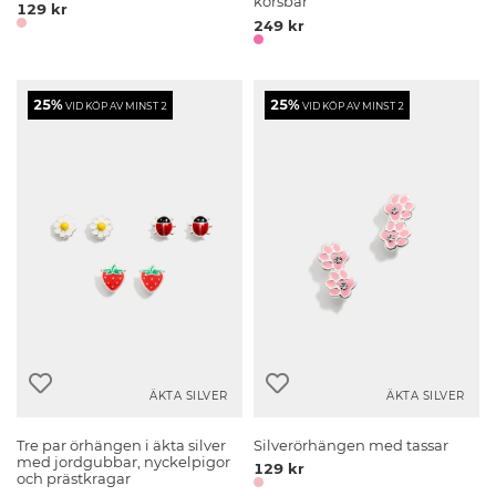
körsbär
129 kr
249 kr
25%
25%
VID KÖP AV MINST 2
VID KÖP AV MINST 2
ÄKTA SILVER
ÄKTA SILVER
Tre par örhängen i äkta silver
Silverörhängen med tassar
med jordgubbar, nyckelpigor
129 kr
och prästkragar