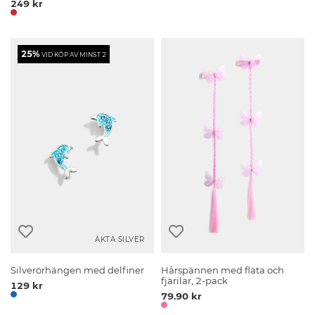
249 kr
25%
VID KÖP AV MINST 2
ÄKTA SILVER
Silverörhängen med delfiner
Hårspännen med fläta och
fjärilar, 2-pack
129 kr
79.90 kr