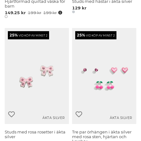
Hjärtformad quiltad väska för
Studs med hästar i äkta silver
barn
129 kr
149.25 kr
199 kr
199 kr
25%
25%
VID KÖP AV MINST 2
VID KÖP AV MINST 2
ÄKTA SILVER
ÄKTA SILVER
Studs med rosa rosetter i äkta
Tre par örhängen i äkta silver
silver
med rosa sten, hjärtan och