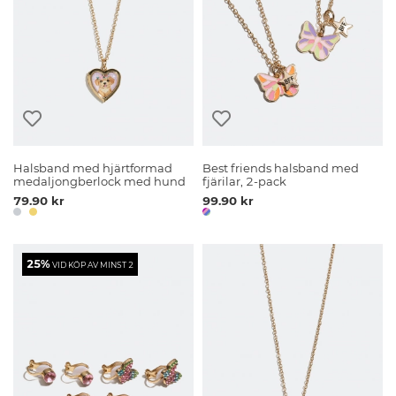
Halsband med hjärtformad
Best friends halsband med
medaljongberlock med hund
fjärilar, 2-pack
79.90 kr
99.90 kr
25%
VID KÖP AV MINST 2