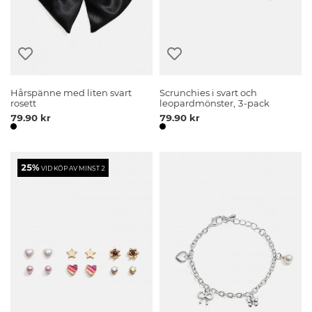
Hårspänne med liten svart
Scrunchies i svart och
rosett
leopardmönster, 3-pack
79.90 kr
79.90 kr
25%
VID KÖP AV MINST 2