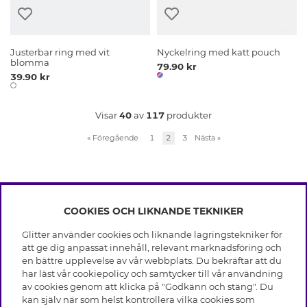
Justerbar ring med vit
Nyckelring med katt pouch
blomma
79.90 kr
39.90 kr
Visar
40
av
117
produkter
«
Föregående
1
2
3
Nästa
»
COOKIES OCH LIKNANDE TEKNIKER
INFO
Glitter använder cookies och liknande lagringstekniker för
Leverans
att ge dig anpassat innehåll, relevant marknadsföring och
OM GLITTER
Villkor
en bättre upplevelse av vår webbplats. Du bekräftar att du
Integritetspolicy
har läst vår cookiepolicy och samtycker till vår användning
Black Friday
Cookies
av cookies genom att klicka på "Godkänn och stäng". Du
HJÄLP
Våra butiker
kan själv när som helst kontrollera vilka cookies som
Medlemsvillkor