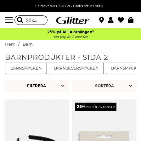
Fri frakt över 300 kr
•
Gratis retur i butik
25% på ALLA
örhängen*
Vid köp av 2 eller fler
Hem
Barn
BARNPRODUKTER - SIDA 2
BARNSMYCKEN
BARNSILVERSMYCKEN
BARNSMYCKES
FILTRERA
25%
VID KÖP AV MINST 2