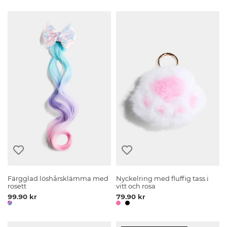
Färgglad löshårsklämma med
Nyckelring med fluffig tass i
rosett
vitt och rosa
99.90 kr
79.90 kr