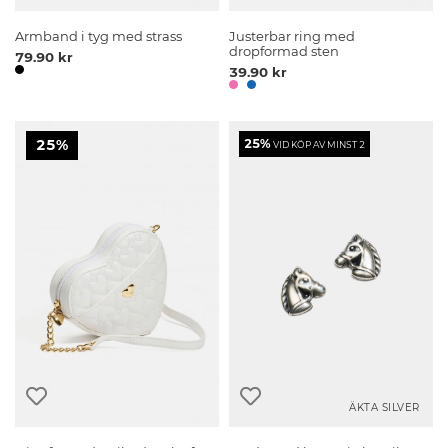
Armband i tyg med strass
Justerbar ring med
dropformad sten
79.90 kr
39.90 kr
25%
25%
VID KÖP AV MINST 2
ÄKTA SILVER