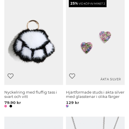
25%
VID KÖP AV MINST 2
ÄKTA SILVER
Nyckelring med fluffig tass i
Hjärtformade studs i äkta silver
svart och vitt
med glasstenar i olika färger
79.90 kr
129 kr