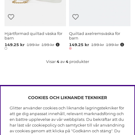
Hjärtformad quiltad väska för
Quiltad axelremsväska för
barn
barn
149.25 kr
199 kr
199 kr
149.25 kr
199 kr
199 kr
Visar
4
av
4
produkter
COOKIES OCH LIKNANDE TEKNIKER
INFO
Glitter använder cookies och liknande lagringstekniker för
Leverans
att ge dig anpassat innehåll, relevant marknadsföring och
OM GLITTER
Villkor
en bättre upplevelse av vår webbplats. Du bekräftar att du
Integritetspolicy
har läst vår cookiepolicy och samtycker till vår användning
Black Friday
Cookies
av cookies genom att klicka på "Godkänn och stäng". Du
HJÄLP
Våra butiker