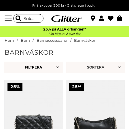
Fri frakt över 300 kr
•
Gratis retur i butik
25% på ALLA
örhängen*
Vid köp av 2 eller fler
Hem
Barn
Barnaccessoarer
Barnväskor
BARNVÄSKOR
FILTRERA
25%
25%