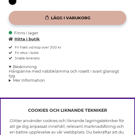
LÄGG I VARUKORG
Finns i lager
Hitta i butik
Fri frakt vid köp över 300 kr
Fri retur i butik
Snabb leverans
Beskrivning
Hårspänne med näbbklämma och rosett i svart glansigt
tyg.
Mer Information
COOKIES OCH LIKNANDE TEKNIKER
INFO
Glitter använder cookies och liknande lagringstekniker för
Leverans
att ge dig anpassat innehåll, relevant marknadsföring och
OM GLITTER
Villkor
en bättre upplevelse av vår webbplats. Du bekräftar att du