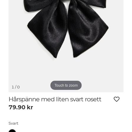
Touch to zoom
1
/ 0
Hårspänne med liten svart rosett
79.90
kr
Svart