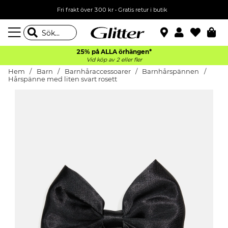
Fri frakt över 300 kr
•
Gratis retur i butik
25% på ALLA
örhängen*
Vid köp av 2 eller fler
Hem
Barn
Barnhåraccessoarer
Barnhårspännen
Hårspänne med liten svart rosett