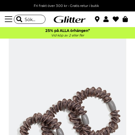
Fri frakt över 300 kr
•
Gratis retur i butik
25% på ALLA
örhängen*
Vid köp av 2 eller fler