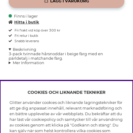
LÄGG I VARUKORG
Finns i lager
Hitta i butik
Fri frakt vid köp över 300 kr
Fri retur i butik
Snabb leverans
Beskrivning
3-pack tvinnade hårsnoddar i beige färg med en
pärldetalj i matchande färg.
Mer Information
COOKIES OCH LIKNANDE TEKNIKER
INFO
Glitter använder cookies och liknande lagringstekniker för
Leverans
att ge dig anpassat innehåll, relevant marknadsföring och
OM GLITTER
Villkor
en bättre upplevelse av vår webbplats. Du bekräftar att du
Integritetspolicy
har läst vår cookiepolicy och samtycker till vår användning
Black Friday
Cookies
av cookies genom att klicka på "Godkänn och stäng". Du
HJÄLP
Våra butiker
kan själv när som helst kontrollera vilka cookies som
Medlemsvillkor