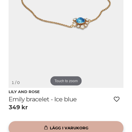
Touch to zoom
1
/ 0
LILY AND ROSE
Emily bracelet - Ice blue
349
kr
LÄGG I VARUKORG