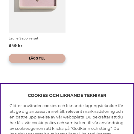
Laurie Sapphie set
649 kr
LÄGG TILL
COOKIES OCH LIKNANDE TEKNIKER
INFO
Glitter använder cookies och liknande lagringstekniker för
Leverans
att ge dig anpassat innehåll, relevant marknadsföring och
OM GLITTER
Villkor
en bättre upplevelse av vår webbplats. Du bekräftar att du
Integritetspolicy
har läst vår cookiepolicy och samtycker till vår användning
Black Friday
Cookies
av cookies genom att klicka på "Godkänn och stäng". Du
HJÄLP
Våra butiker