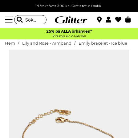
Fri frakt över 300 kr
•
Gratis retur i butik
25% på ALLA
örhängen*
Vid köp av 2 eller fler
Hem
Lily and Rose - Armband
Emily bracelet - Ice blue