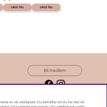
LÄGG TILL
LÄGG TILL
Bli medlem
else av vår webbplats. Du bekräftar att du har läst vår
ollera vilka cookies som sparas i din webbläsare under