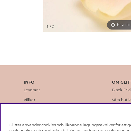
Hover t
1
/ 0
INFO
OM GLIT
Leverans
Black Fri
Villkor
Våra butik
Integritetspolicy
Varumärk
Cookies
Företagsh
Glitter använder cookies och liknande lagringstekniker för att g
Medlemsvillkor
Hållbarhe
cookiepolicy och samtycker till vår användning av cookies genom