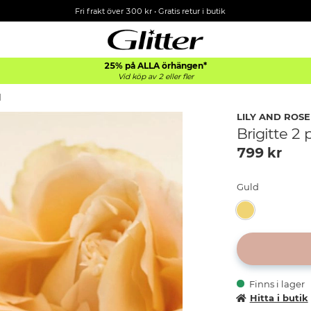
Fri frakt över 300 kr
•
Gratis retur i butik
25% på ALLA
örhängen*
Vid köp av 2 eller fler
d
LILY AND ROSE
Brigitte 2 
799
kr
Guld
Finns i lager
Hitta i butik