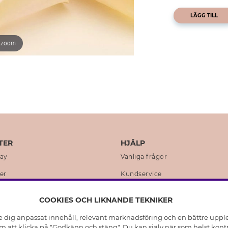
LÄGG TILL
o zoom
TER
HJÄLP
day
Vanliga frågor
er
Kundservice
en
Retur & Ångra Köp
COOKIES OCH LIKNANDE TEKNIKER
istoria
Skötselråd äkta silver
e dig anpassat innehåll, relevant marknadsföring och en bättre upplev
t
Skötselråd skinnhandskar
 att klicka på "Godkänn och stäng". Du kan själv när som helst kontr