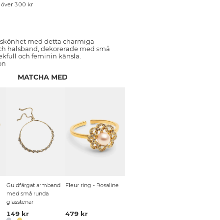
p över 300 kr
 skönhet med detta charmiga
och halsband, dekorerade med små
 lekfull och feminin känsla.
on
MATCHA MED
Guldfärgat armband
Fleur ring - Rosaline
med små runda
glasstenar
149 kr
479 kr