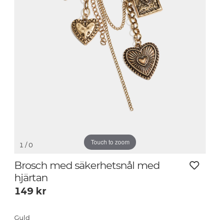
Touch to zoom
1
/ 0
Brosch med säkerhetsnål med
hjärtan
149
kr
Guld