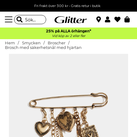
Fri frakt över 300 kr
•
Gratis retur i butik
25% på ALLA
örhängen*
Vid köp av 2 eller fler
Hem
Smycken
Broscher
Brosch med säkerhetsnål med hjärtan