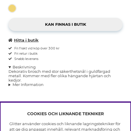
Hitta i butik
Fri frakt vid köp över 300 kr
Fri retur i butik
Snabb leverans
Beskrivning
Dekorativ brosch med stor säkerthetsnål i guldfärgad
metall. Kommer med fler olika hängande hjärtan och
kedjor.
Mer Information
COOKIES OCH LIKNANDE TEKNIKER
INFO
Glitter använder cookies och liknande lagringstekniker för
Leverans
att ge dig anpassat innehåll, relevant marknadsföring och