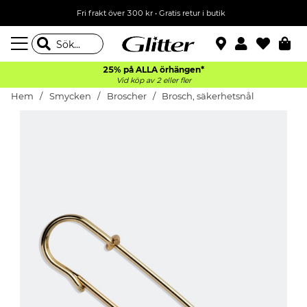
Fri frakt över 300 kr
•
Gratis retur i butik
25% på ALLA
örhängen*
Vid köp av 2 eller fler
Hem
Smycken
Broscher
Brosch, säkerhetsnål