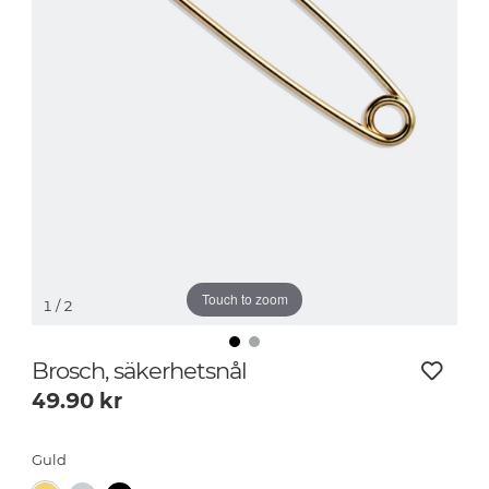
Touch to zoom
1
/ 2
Brosch, säkerhetsnål
49.90
kr
Guld