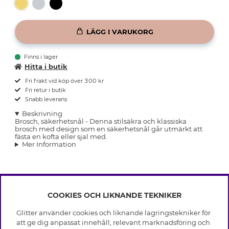
LÄGG I VARUKORG
Finns i lager
Hitta i butik
Fri frakt vid köp över 300 kr
Fri retur i butik
Snabb leverans
Beskrivning
Brosch, säkerhetsnål - Denna stilsäkra och klassiska
brosch med design som en säkerhetsnål går utmärkt att
fästa en kofta eller sjal med.
Mer Information
COOKIES OCH LIKNANDE TEKNIKER
INFO
Glitter använder cookies och liknande lagringstekniker för
Leverans
att ge dig anpassat innehåll, relevant marknadsföring och
OM GLITTER
Villkor