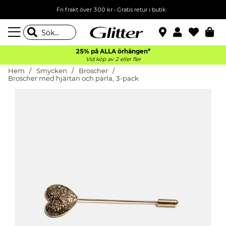
Fri frakt över 300 kr
•
Gratis retur i butik
25% på ALLA
örhängen*
Vid köp av 2 eller fler
Hem
Smycken
Broscher
Broscher med hjärtan och pärla, 3-pack