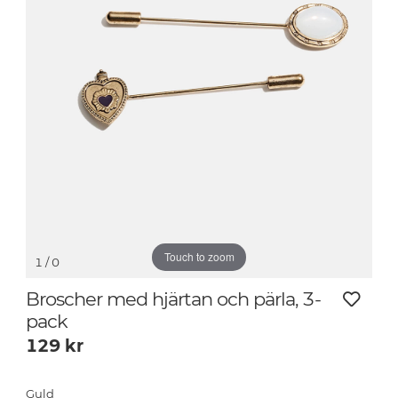
Touch to zoom
1
/ 0
Broscher med hjärtan och pärla, 3-
pack
129
kr
Guld