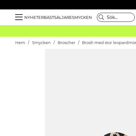
NYHETER
BÄSTSÄLJARE
SMYCKEN
Hem
Smycken
Broscher
Brosh med stor leopardm