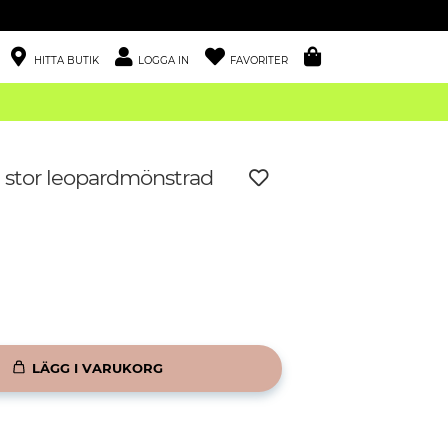
HITTA BUTIK
LOGGA IN
FAVORITER
stor leopardmönstrad
LÄGG I VARUKORG