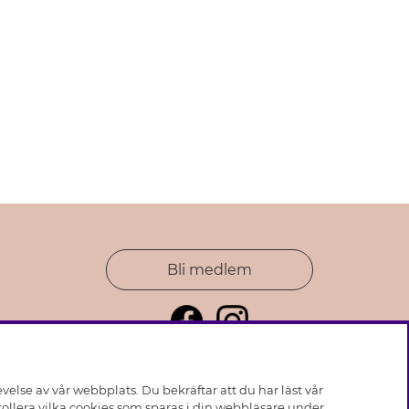
Bli medlem
else av vår webbplats. Du bekräftar att du har läst vår
ollera vilka cookies som sparas i din webbläsare under