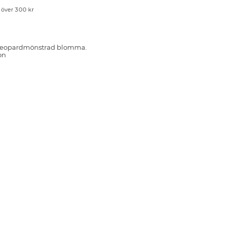
p över 300 kr
 leopardmönstrad blomma.
on