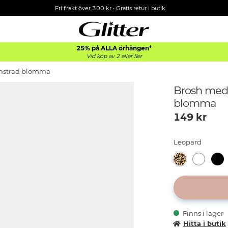
Fri frakt över 300 kr
•
Gratis retur i butik
25% på ALLA
örhängen*
Vid köp av 2 eller fler
önstrad blomma
Brosh med 
blomma
149
kr
Leopard
Finns i lager
Hitta i butik