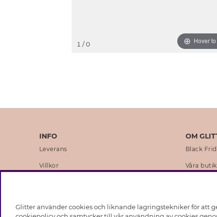
Hover t
1
/ 0
INFO
OM GLIT
Leverans
Black Fri
Villkor
Våra butik
Integritetspolicy
Varumärk
Cookies
Företagsh
Glitter använder cookies och liknande lagringstekniker för att g
Medlemsvillkor
Hållbarhe
cookiepolicy och samtycker till vår användning av cookies genom