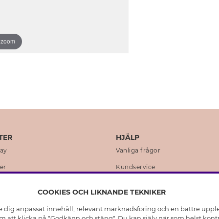
o zoom
TER
HJÄLP
day
Vanliga frågor
er
Kundservice
en
Retur & Ångra Köp
COOKIES OCH LIKNANDE TEKNIKER
istoria
Skötselråd äkta silver
e dig anpassat innehåll, relevant marknadsföring och en bättre upplev
t
Skötselråd skinnhandskar
 att klicka på "Godkänn och stäng". Du kan själv när som helst kontr