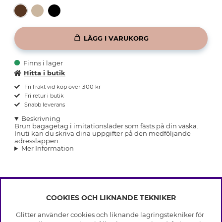
LÄGG I VARUKORG
Finns i lager
Hitta i butik
Fri frakt vid köp över 300 kr
Fri retur i butik
Snabb leverans
Beskrivning
Brun bagagetag i imitationsläder som fästs på din väska.
Inuti kan du skriva dina uppgifter på den medföljande
adresslappen.
Mer Information
COOKIES OCH LIKNANDE TEKNIKER
INFO
Glitter använder cookies och liknande lagringstekniker för
Leverans