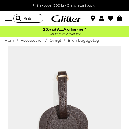
Fri frakt över 300 kr
•
Gratis retur i butik
25% på ALLA
örhängen*
Vid köp av 2 eller fler
Hem
Accessoarer
Övrigt
Brun bagagetag